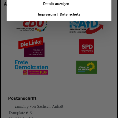
Anhalt vertreten:
Details anzeigen
Impressum
|
Datenschutz
Postanschrift
von Sachsen-Anhalt
Landtag
Domplatz 6–9