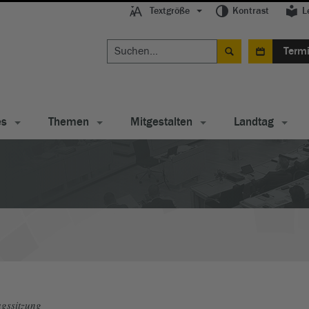
Textgröße
Kontrast
L
Term
es
Themen
Mitgestalten
Landtag
gssitzung