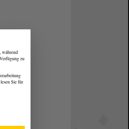
g, während
r Verfügung zu
erarbeitung
lesen Sie für