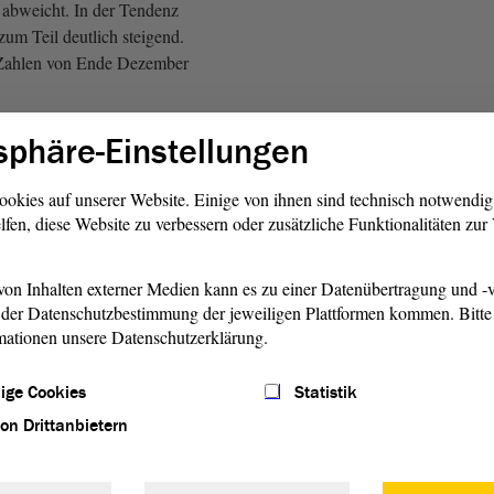
 abweicht. In der Tendenz
 zum Teil deutlich steigend.
 Zahlen von Ende Dezember
sphäre-Einstellungen
ssen davon ausgehen, dass
glicherweise die 20-%-
erissen haben. Das ist ein
ookies auf unserer Website. Einige von ihnen sind technisch notwendi
hema Gleichheit der Wahl.
lfen, diese Website zu verbessern oder zusätzliche Funktionalitäten zu
n den Gesetzentwurf der
en ausdrücklich für nicht
on Inhalten externer Medien kann es zu einer Datenübertragung und -v
wegen werden wir uns bei
der Datenschutzbestimmung der jeweiligen Plattformen kommen. Bitte 
 der Stimme enthalten.
mationen unsere Datenschutzerklärung.
ansonsten gute Tradition hier
ige Cookies
Statistik
lrechtsänderungen eine
von Drittanbietern
Einmütigkeit hinzubekommen.
ne getan. Aber dafür hätte die
legen müssen. - Herzlichen