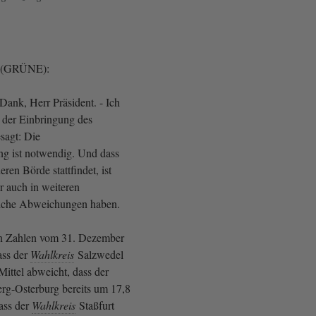
el (GRÜNE):
Dank, Herr Präsident. - Ich
i der Einbringung des
sagt: Die
g ist notwendig. Und dass
eren Börde stattfindet, ist
r auch in weiteren
liche Abweichungen haben.
n Zahlen vom 31. Dezember
ass der
Wahlkreis
Salzwedel
ittel abweicht, dass der
rg-Osterburg bereits um 17,8
ass der
Wahlkreis
Staßfurt