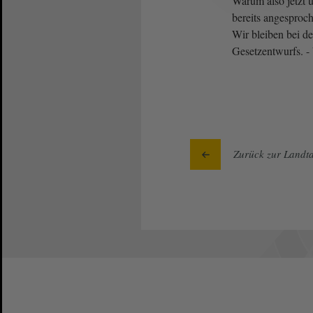
Warum also jetzt 
bereits angesproc
Wir bleiben bei d
Gesetzentwurfs. -
Zurück zur Landta