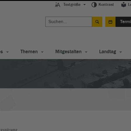
Textgröße
Kontrast
L
Term
es
Themen
Mitgestalten
Landtag
gssitzung