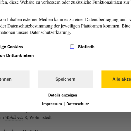
lfen, diese Website zu verbessern oder zusätzliche Funktionalitäten zu
 auf den Bericht „Zensus
ollte der Wahlkreisbericht
on Inhalten externer Medien kann es zu einer Datenübertragung und -v
der Datenschutzbestimmung der jeweiligen Plattformen kommen. Bitte 
ung
nicht auf den jeweiligen
mationen unsere Datenschutzerklärung.
n beruhen, können wir uns den
ach schenken.
ige Cookies
Statistik
 die magische 20-%-Marke für
von Drittanbietern
emnächst überschritten wird.
icht der
Landesregierung
och immer noch einen Wert
ehnen
Speichern
Alle akze
renze. Erst mit der jährlichen
ntation zu § 10 des
Details anzeigen
s entsteht wirklicher
Ansonsten müssten Sie bei
Impressum
|
Datenschutz
Wahlkreisen in gleicher Weise
 im
Wahlkreis
8, Wolmirstedt.