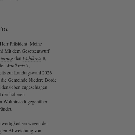
AfD):
 Herr Präsident! Meine
! Mit dem Gesetzentwurf
ierung
den
Wahlkreis
8,
der
Wahlkreis
7,
eits zur Landtagswahl 2026
s die Gemeinde Niedere Börde
densleben zugeschlagen
t der höheren
in Wolmirstedt gegenüber
ründet.
wertigkeit sei wegen der
legten Abweichung von