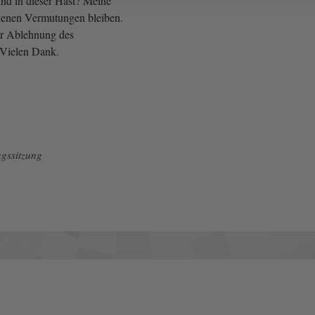
und in dieser Hast? Meine
henen Vermutungen bleiben.
er Ablehnung des
 Vielen Dank.
gssitzung