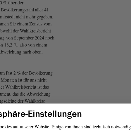
0 % über der
 Bevölkerungszahl aller 41
mirstedt nicht mehr gegeben.
hmen Sie einem Zensus vom
bwohl der Wahlkreisbericht
ung
von September 2024 noch
n 18,2 %, also von einem
Abweichung nach oben,
um fast 2 % der Bevölkerung
 Monaten ist für uns nicht
er Wahlkreisbericht ist das
ment, das die Abweichung
ngsdichte der Wahlkreise
 ist der Wahlkreisbericht von
sphäre-Einstellungen
ookies auf unserer Website. Einige von ihnen sind technisch notwendi
in Schriftstück hoch)