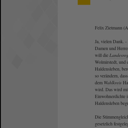
Felix Zietmann (
Ja, vielen Dank. -
Damen und Herren
will die
Landesreg
Wolmirstedt, und 
Haldensleben, ber
so verändern, das
dem
Wahlkreis
Hal
wird. Das wird mi
Einwohnerdichte 
Haldensleben beg
Die Stimmengleich
gesetzlich festge