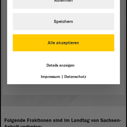
Ablehnen
Auch sonst bleibt beim Polizeigesetz neben einigen
kleineren Verbesserungen doch eine ganze Reihe
Speichern
von Zweifeln. Darüber wird im Innenausschuss zu
sprechen sein. Daran werden wir uns beteiligen. -
Vielen herzlichen Dank.
Alle akzeptieren
Details anzeigen
Zurück zur Landtagssitzung
Impressum
|
Datenschutz
Folgende Fraktionen sind im Landtag von Sachsen-
Anhalt vertreten: