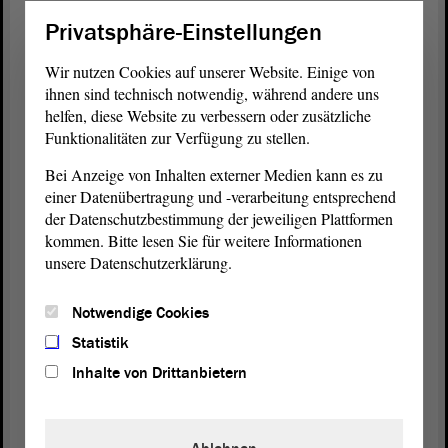
geltenden vier auf bis zu 35 Tage stellt auch bei
Privatsphäre-Einstellungen
einem so hehren Ziel wie dem Gewaltschutz doch
ein gewisses Problem dar. Wenn Sie aufgrund von
Wir nutzen Cookies auf unserer Website. Einige von
Einsparungen bei Frauenhäusern und Personal
ihnen sind technisch notwendig, während andere uns
innerhalb weniger Tage keine Schutzmaßnahmen
helfen, diese Website zu verbessern oder zusätzliche
ergreifen können, dann müssen wir als Land mehr
Funktionalitäten zur Verfügung zu stellen.
Geld in die Hand nehmen, und nicht eine Person
Bei Anzeige von Inhalten externer Medien kann es zu
für einen Monat in Haft nehmen. Ich glaube, das
einer Datenübertragung und -verarbeitung entsprechend
geht so nicht.
der Datenschutzbestimmung der jeweiligen Plattformen
kommen. Bitte lesen Sie für weitere Informationen
Zu der Verweisungsproblematik haben Sie, Herr
unsere Datenschutzerklärung.
Kosmehl, schon ausgeführt.
Notwendige Cookies
Ich habe im Gesetzentwurf auch keinen Hinweis
auf die europäische KI-Verordnung gefunden,
Statistik
obwohl jede automatische Analyse-Software von
Inhalte von Drittanbietern
Sicherheitsbehörden eine Hochrisiko-KI sein wird.
Ich denke, auch darüber müssen wir sprechen. Das
müssen Sie erklären.