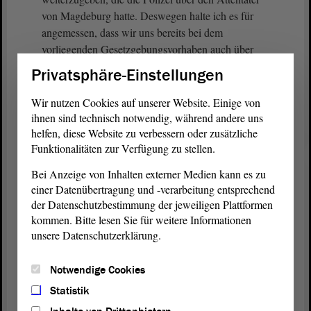
von Magdeburg hatte. Deswegen halte ich es für
angemessen, dass wir uns bereits bei dem
vorliegenden Gesetzgebungsvorhaben auch über
eine mögliche Nachschärfung und Korrektur des §
Privatsphäre-Einstellungen
27 Abs. 2 SOG unterhalten.
Wir nutzen Cookies auf unserer Website. Einige von
(Zustimmung von Dr. Katja Pähle, SPD)
ihnen sind technisch notwendig, während andere uns
helfen, diese Website zu verbessern oder zusätzliche
Funktionalitäten zur Verfügung zu stellen.
Ansonsten beantrage ich auf diesem Wege für die
Koalitionsfraktionen die Überweisung des
Bei Anzeige von Inhalten externer Medien kann es zu
Gesetzentwurfes in den
Ausschuss
für Inneres und
einer Datenübertragung und -verarbeitung entsprechend
Sport. - Herzlichen Dank.
der Datenschutzbestimmung der jeweiligen Plattformen
kommen. Bitte lesen Sie für weitere Informationen
unsere Datenschutzerklärung.
Notwendige Cookies
Zurück zur Landtagssitzung
Statistik