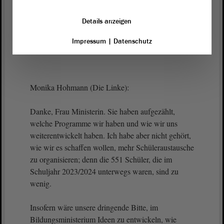
Vizepräsidentin Anne-Marie Keding:
Details anzeigen
Vielen Dank, Frau Ministerin Feußner. - Es gibt
eine Frage von Frau Hohmann. - Frau Hohmann;
Impressum
|
Datenschutz
bitte.
Monika Hohmann (Die Linke):
Danke, Frau Ministerin. Sie haben aufgezählt,
welche Programme wir haben und wie wir uns
weiterentwickelt haben. Ich habe aber nicht gehört,
wie wir es schaffen wollen, mehr Schüleraustausche
zu organisieren; denn die 551 Schüler, die im
Schuljahr 2023/2024 unterwegs waren, sind zu
wenig.
Insofern wäre unsere dringende Bitte, im
Bildungsministerium Ideen zu entwickeln, wie