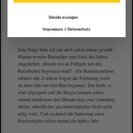
(Beifall bei der AfD - Ulrich Siegmund, AfD, lacht)
Details anzeigen
Die Polen haben es da besser. Es ist doch klar, dass
Impressum
|
Datenschutz
sie die EU hochleben lassen.
Eine Frage habe ich mir auch schon immer gestellt:
Warum werden Baustellen zum Ende des Jahres
eingerichtet, obwohl erst im Frühjahr mit den
Bauarbeiten begonnen wird? - Ein Bauunternehmer
erklärte mir, er müsse wegen der Förderung noch
im alten Jahr mit dem Bau beginnen. Das heißt, es
wird abgesperrt und die Bürger können schon
einmal mindestens drei Monate lang eine Umleitung
fahren, obwohl dies aus bautechnischer Sicht nicht
nötig wäre. Und so dauert die Sanierung eines
Kreisverkehrs schon einmal ein halbes Jahr.