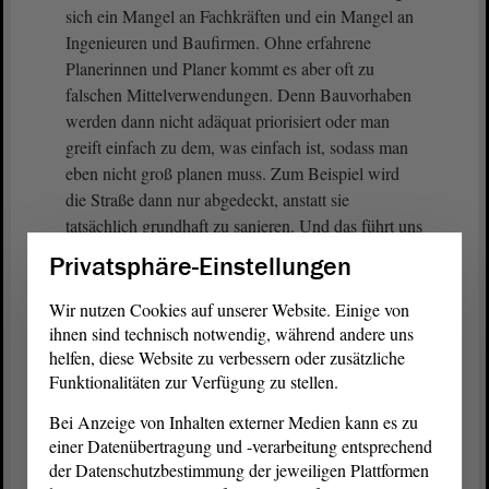
sich ein Mangel an Fachkräften und ein Mangel an
Ingenieuren und Baufirmen. Ohne erfahrene
Planerinnen und Planer kommt es aber oft zu
falschen Mittelverwendungen. Denn Bauvorhaben
werden dann nicht adäquat priorisiert oder man
greift einfach zu dem, was einfach ist, sodass man
eben nicht groß planen muss. Zum Beispiel wird
die Straße dann nur abgedeckt, anstatt sie
tatsächlich grundhaft zu sanieren. Und das führt uns
dann irgendwann zum nächsten Problem.
Privatsphäre-Einstellungen
(Zustimmung bei den GRÜNEN)
Wir nutzen Cookies auf unserer Website. Einige von
ihnen sind technisch notwendig, während andere uns
Besser werden müssen wir auch beim Planungs-
helfen, diese Website zu verbessern oder zusätzliche
Funktionalitäten zur Verfügung zu stellen.
und Genehmigungsrecht.
Bei Anzeige von Inhalten externer Medien kann es zu
(Zuruf von Guido Kosmehl, FDP)
einer Datenübertragung und -verarbeitung entsprechend
der Datenschutzbestimmung der jeweiligen Plattformen
Unter der aktuellen Bundesregierung ist es