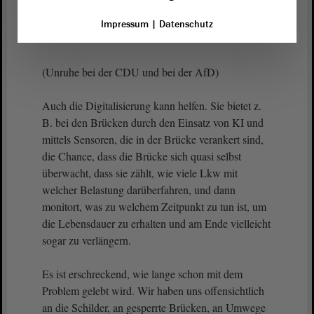
Monate veranschlagt werden, weil es eine
europäische Ausschreibung ist. Da müssen wir
Impressum
|
Datenschutz
deutlich besser werden.
(Unruhe bei der CDU und bei der AfD)
Auch die Digitalisierung kann helfen. Sie bietet z.
B. bei den Brücken durch den Einsatz von KI und
mittels Sensoren, die in der Brücke verankert sind,
die Chance, dass die Brücke sich quasi selbst
überwacht, dass sie zählt, wie viele Lkw mit
welcher Belastung darüberfahren, und dann
monitort, was zu welchem Zeitpunkt zu tun ist, um
die Lebensdauer zu erhalten und am Ende vielleicht
sogar zu verlängern.
Es ist erschreckend, wie lange schon mit dem
Problem gelebt wird. Wir haben uns offensichtlich
an die Schilder, an gesperrte Brücken, an Umwege