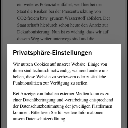
ein weiteres Potenzial entfaltet, weil hierbei der
Staat die Risiken bei der Preisentwicklung von
CO2-freiem bzw. grünem Wasserstoff abfedert. Der
Staat schafft hierdurch schon heute den Anreiz zur
Dekarbonisierung. Nun ist es wichtig, dass wir auf
diesem Weg weiter unterwegs sind und die
kommende Regierung die Finanzierung dieses
Privatsphäre-Einstellungen
Förderinstrumentes beibehält. Wir bauen im großen
Maße unsere Industrien um und wir schaffen
Wir nutzen Cookies auf unserer Website. Einige von
dadurch neue grüne Jobs.
ihnen sind technisch notwendig, während andere uns
helfen, diese Website zu verbessern oder zusätzliche
Als ehemaliges Braunkohleland stehen wir in
Funktionalitäten zur Verfügung zu stellen.
Sachsen-Anhalt im Jahr 2025 für Wirtschaft und
Bei Anzeige von Inhalten externer Medien kann es zu
Innovation, sowie für treibhausgasneutrale
einer Datenübertragung und -verarbeitung entsprechend
Energiewirtschaft und Umwelt. Unter den
der Datenschutzbestimmung der jeweiligen Plattformen
Kohleländern haben wir bisher den größten Anteil
kommen. Bitte lesen Sie für weitere Informationen
an Strukturwandelfördermitteln ausgegeben. Dass
unsere Datenschutzerklärung.
der Einsatz dieser Gelder richtig war, zeigt sich
immer wieder sehr deutlich. Wir werden zukünftig