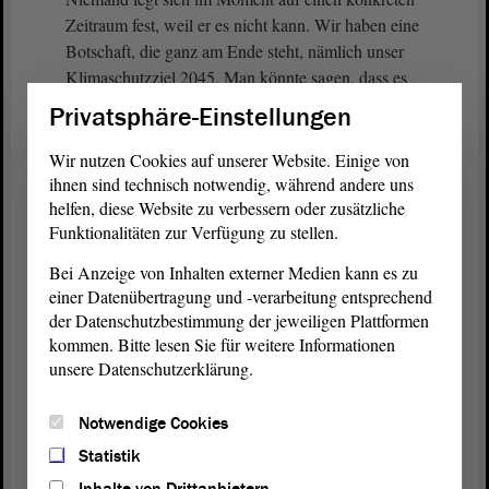
Zeitraum fest, weil er es nicht kann. Wir haben eine
Botschaft, die ganz am Ende steht, nämlich unser
Klimaschutzziel 2045. Man könnte sagen, dass es
in Europa auf 2050 hinausläuft.
Privatsphäre-Einstellungen
Darüber hinaus haben wir, betrachtet man die
Wir nutzen Cookies auf unserer Website. Einige von
Förderungen und die Förderbescheide dazu, die
ihnen sind technisch notwendig, während andere uns
helfen, diese Website zu verbessern oder zusätzliche
Absicht, dass diese Maßnahmen in dem Zeitfenster
Funktionalitäten zur Verfügung zu stellen.
zwischen 2030 und 2040 umgesetzt werden, also
das Wasserstoffkernnetz bis 2030 bzw. 2032
Bei Anzeige von Inhalten externer Medien kann es zu
aufzubauen und mit der Produktion, bspw. in
einer Datenübertragung und -verarbeitung entsprechend
Salzgitter, im Jahre 2033 zu beginnen.
der Datenschutzbestimmung der jeweiligen Plattformen
kommen. Bitte lesen Sie für weitere Informationen
Das setzt voraus, dass man erstens nicht lange daran
unsere Datenschutzerklärung.
zweifelt, dass es dazu überhaupt kommt, weil wir
damit natürlich diese Investitionen infrage stellen
Notwendige Cookies
würden. Das wäre eine denkbar unglückliche
Statistik
Entwicklung, zumal das lange vorbereitet worden