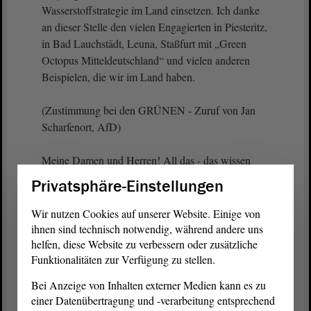
Wasserstoffstrategie im Land einsetzen. Ich danke
an dieser Stelle den vielen Engagierten in Piesteritz,
in Bad Lauchstädt, Leuna, Staßfurt mit „Green
Octopus Mitteldeutschland“ und vielen anderen
Beispielen, die wir im Land haben.
(Zustimmung bei den GRÜNEN - Zuruf von Jan
Scharfenort, AfD)
Meine Damen und Herren! All das - das wissen
wir, weil wir die Augen aufmachen - findet eben
Privatsphäre-Einstellungen
nicht in einem abgeschotteten Raum, sondern in
einer Umwelt statt, die durch den
Wir nutzen Cookies auf unserer Website. Einige von
menschengemachten Klimawandel in starker
ihnen sind technisch notwendig, während andere uns
Veränderung ist.
helfen, diese Website zu verbessern oder zusätzliche
Funktionalitäten zur Verfügung zu stellen.
(Lothar Waehler, AfD: Die Menschen sind im
Bei Anzeige von Inhalten externer Medien kann es zu
Klimawandel!)
einer Datenübertragung und -verarbeitung entsprechend