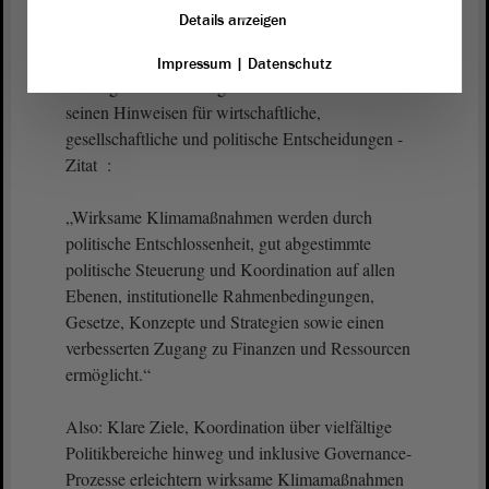
Entwicklungsdruck und Planungssicherheit
Details anzeigen
vermitteln.“
Impressum
|
Datenschutz
In die gleiche Richtung zielt der Weltklimarat mit
seinen Hinweisen für wirtschaftliche,
gesellschaftliche und politische Entscheidungen -
Zitat :
„Wirksame Klimamaßnahmen werden durch
politische Entschlossenheit, gut abgestimmte
politische Steuerung und Koordination auf allen
Ebenen, institutionelle Rahmenbedingungen,
Gesetze, Konzepte und Strategien sowie einen
verbesserten Zugang zu Finanzen und Ressourcen
ermöglicht.“
Also: Klare Ziele, Koordination über vielfältige
Politikbereiche hinweg und inklusive Governance-
Prozesse erleichtern wirksame Klimamaßnahmen