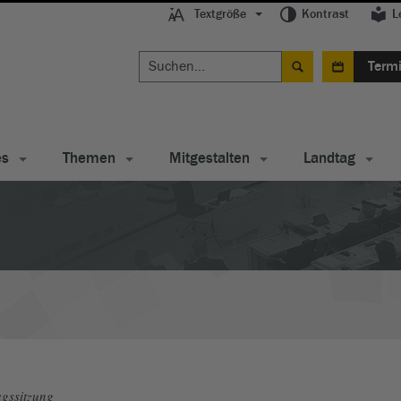
Textgröße
Kontrast
L
Term
es
Themen
Mitgestalten
Landtag
gssitzung