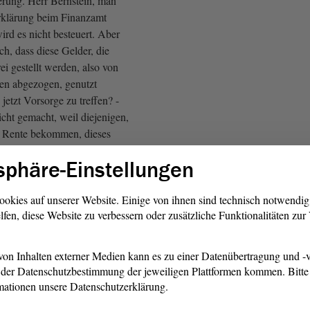
rung. Herr Bernstein, man
rklärung beim Finanzamt
ird es nicht besteuert. Aber
ch, dass diese Gelder, die
i gestellt werden, also von
en abgezogen, genutzt
etzt Vorsorge zu treffen? -
cht gemacht, weil diejenigen,
r Rente bekommen, dieses
auchen.
sphäre-Einstellungen
ernstein, FDP)
ookies auf unserer Website. Einige von ihnen sind technisch notwendi
lfen, diese Website zu verbessern oder zusätzliche Funktionalitäten zu
Moment nicht die Möglichkeit
öglichkeiten, diesbezüglich
ern trägt diese
on Inhalten externer Medien kann es zu einer Datenübertragung und -v
ht vollumfänglich. Insofern
der Datenschutzbestimmung der jeweiligen Plattformen kommen. Bitte 
ss wir im
Ausschuss
darüber
mationen unsere Datenschutzerklärung.
. Ich freue mich natürlich