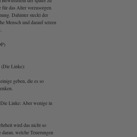
 Bewusstsein der später zu
 für das Alter vorzusorgen.
nung. Dahinter steckt der
iche Mensch und darauf setzen
.
DP)
(Die Linke):
 einige geben, die es so
denken.
 Die Linke: Aber wenige in
hrheit wird das nicht so
re daran, welche Teuerungen