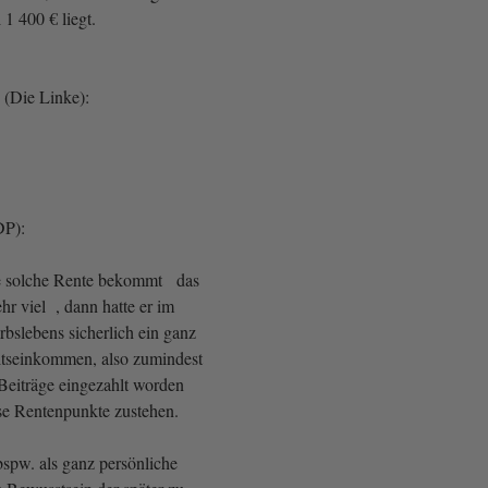
1 400 € liegt.
(Die Linke):
FDP):
e solche Rente bekommt das
sehr viel , dann hatte er im
slebens sicherlich ein ganz
itseinkommen, also zumindest
r Beiträge eingezahlt worden
ese Rentenpunkte zustehen.
bspw. als ganz persönliche