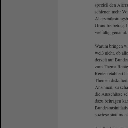
speziell den Alter
schienen mehr Vor
Altersentlastungsb
Grundfreibetrag. 
vielfältig genannt.
Warum bringen w
weiß nicht, ob all
derzeit auf Bunde
zum Thema Rente
Renten etabliert h
Themen diskutiert
Ansinnen, zu scha
die Ausschüsse sc
dazu beitragen ka
Bundesratsinitiativ
sowieso stattfinde