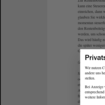
Zur Rentenbesteue
kann eine Steuere
einreichen, dann w
glauben Sie wirkli
momentan steuerfre
den Rentenbeiträg
werden, um schon j
Das wird häufig ni
die später wenige
Geld auch jetzt br
Privat
(Zuruf von Jörg B
Wir nutzen C
andere uns he
Sie haben in dem 
stellen.
oder nur wenige M
etwas zu tun. Insof
Bei Anzeige v
Argumentation nic
entsprechend 
freue ich mich, da
weitere Infor
diskutieren können