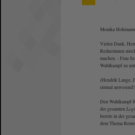
Monika Hohmann 
Vielen Dank, Herr
Rednerinnen möch
machen. - Frau Szi
Wahlkampf zu un
(Hendrik Lange, Di
einmal anwesend!
Den Wahlkampf füh
der gesamten
Legi
bereits in der ges
dem Thema Rente 