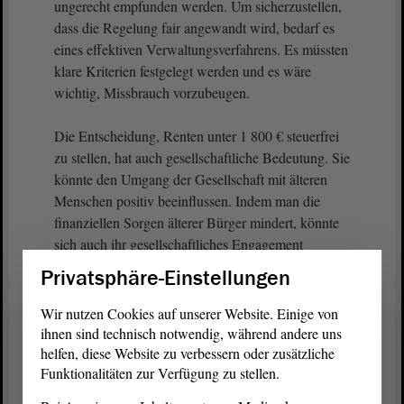
ungerecht empfunden werden. Um sicherzustellen,
dass die Regelung fair angewandt wird, bedarf es
eines effektiven Verwaltungsverfahrens. Es müssten
klare Kriterien festgelegt werden und es wäre
wichtig, Missbrauch vorzubeugen.
Die Entscheidung, Renten unter 1 800 € steuerfrei
zu stellen, hat auch gesellschaftliche Bedeutung. Sie
könnte den Umgang der Gesellschaft mit älteren
Menschen positiv beeinflussen. Indem man die
finanziellen Sorgen älterer Bürger mindert, könnte
sich auch ihr gesellschaftliches Engagement
erhöhen. Menschen, die sich weniger um ihre
Privatsphäre-Einstellungen
finanziellen Probleme kümmern müssen, sind
oftmals aktiver in ihren Gemeinden und eher bereit,
Wir nutzen Cookies auf unserer Website. Einige von
sich sozial zu engagieren.
ihnen sind technisch notwendig, während andere uns
helfen, diese Website zu verbessern oder zusätzliche
Funktionalitäten zur Verfügung zu stellen.
(Zustimmung bei der Linken)