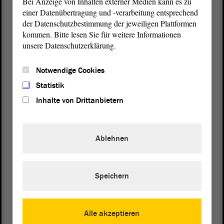
Bei Anzeige von Inhalten externer Medien kann es zu
Sehr geehrte Damen und Herren! Im zweiten Teil
einer Datenübertragung und -verarbeitung entsprechend
unseres Antrages geht es uns um die grundlegende
der Datenschutzbestimmung der jeweiligen Plattformen
Gerechtigkeit und Chancengleichheit im
kommen. Bitte lesen Sie für weitere Informationen
Rentensystem. In Deutschland existiert mittlerweile
unsere Datenschutzerklärung.
ein als ungerecht empfundenes Zweiklassensystem
bei den Alterseinkommen. Während die Mehrheit
Notwendige Cookies
der Bevölkerung in die gesetzliche
Statistik
Rentenversicherung einzahlt und somit später auf
Inhalte von Drittanbietern
eine Rente angewiesen ist, genießen Beamte und
auch Abgeordnete besondere Privilegien. Sie
erhalten oft deutlich höhere Pensionen und haben
Ablehnen
ihre Altersvorsorge weitgehend selbst in der Hand.
Das wirft die Frage auf, warum Menschen in
verschiedenen Beschäftigungsverhältnissen
unterschiedlich behandelt werden.
Speichern
Es ist deshalb an der Zeit, das ungerechte
Zweiklassensystem der Versorgungssysteme zu
Alle akzeptieren
beenden. Die gesetzliche Rentenversicherung muss