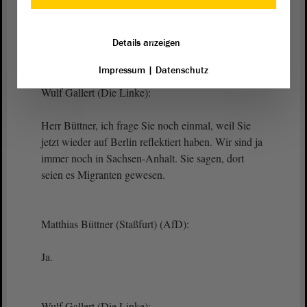
Herr Büttner, es gibt eine Frage von Herrn Gallert.
Lassen Sie diese zu? - Herr Gallert, bitte.
Details anzeigen
Impressum
|
Datenschutz
Wulf Gallert (Die Linke):
Herr Büttner, ich frage Sie noch einmal, weil Sie
jetzt wieder auf Berlin reflektiert haben. Wir sind ja
immer noch in Sachsen-Anhalt. Sie sagen, dort
seien es Migranten gewesen.
Matthias Büttner (Staßfurt) (AfD):
Ja.
Wulf Gallert (Die Linke):