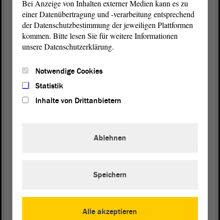
Bei Anzeige von Inhalten externer Medien kann es zu
ein vollumfängliches Verbot von Feuerwerk darf es
einer Datenübertragung und -verarbeitung entsprechend
nicht geben. Das lehnen wir ab.
der Datenschutzbestimmung der jeweiligen Plattformen
kommen. Bitte lesen Sie für weitere Informationen
Im Übrigen sehen wir es so: Pyrotechnik ist doch
unsere Datenschutzerklärung.
kein Verbrechen,
Notwendige Cookies
(Lachen bei der AfD)
Statistik
und darum müssen wir dafür kämpfen, meine sehr
Inhalte von Drittanbietern
geehrten Damen und Herren.
(Beifall und Lachen bei der AfD)
Ablehnen
Vielen Dank für Ihre Aufmerksamkeit.
Speichern
(Beifall bei der AfD)
Alle akzeptieren
Vizepräsidentin Anne-Marie Keding: