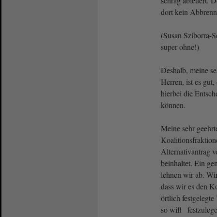
schräg abfeuert. D
dort kein Abbrenn
(Susan Sziborra-S
super ohne!)
Deshalb, meine s
Herren, ist es gu
hierbei die Entsc
können.
Meine sehr geehr
Koalitionsfraktio
Alternativantrag v
beinhaltet. Ein ge
lehnen wir ab. Wir
dass wir es den 
örtlich festgeleg
so will festzuleg