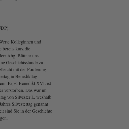
FDP):
 Werte Kolleginnen und
e bereits kurz die
Herr Abg. Büttner uns
eine Geschichtsstunde zu
elleicht mit der Forderung
tertag in Benedikttag
nn Papst Benedikt XVI. ist
r verstorben. Das war im
ag von Silvester I., weshalb
 Jahres Silvestertag genannt
it sind Sie in der Geschichte
gen.