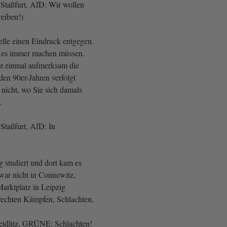
 Staßfurt, AfD: Wir wollen
reiben!)
telle einen Eindruck entgegen.
e es immer machen müssen.
ht einmal aufmerksam die
 den 90er-Jahren verfolgt
icht, wo Sie sich damals
.
 Staßfurt, AfD: In
g studiert und dort kam es
war nicht in Connewitz,
arktplatz in Leipzig
rechten Kämpfen, Schlachten,
eidlitz, GRÜNE: Schlachten!