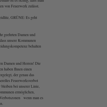
eshalb ist es richtig, dass man
en von Feuerwerk zulässt.
eidlitz, GRÜNE: Es geht
ehr geehrten Damen und
t, dass unsere Kommunen
heidungskompetenz behalten
ten Damen und Herren! Die
nen haben Ihnen einen
orgelegt, der genau das
nerelles Feuerwerksverbot
 bleiben bei unserer Linie,
Kommunen ermöglichen,
te Verbotszonen wenn man es
en.