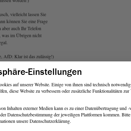
missen worden!)
sch, vielleicht lassen Sie
nn können Sie eine Frage
n aber auch Ihr Telefon
, was im Übrigen nicht
egal.
, AfD: Klar ist das zulässig!)
sphäre-Einstellungen
eben umgehen. Die Frage ist,
ch dem an? Wollen wir es
hen, untersagen wir es allen
ookies auf unserer Website. Einige von ihnen sind technisch notwendi
lfen, diese Website zu verbessern oder zusätzliche Funktionalitäten zu
t auch denjenigen, die
l und sachgerecht mit solchen
rn umgehen?
on Inhalten externer Medien kann es zu einer Datenübertragung und -v
der Datenschutzbestimmung der jeweiligen Plattformen kommen. Bitte 
r, uns dem anders zu nähern,
mationen unsere Datenschutzerklärung.
eiterhin Aufklärung betreiben