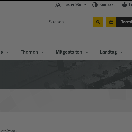
Textgröße
Kontrast
L
Term
es
Themen
Mitgestalten
Landtag
gssitzung