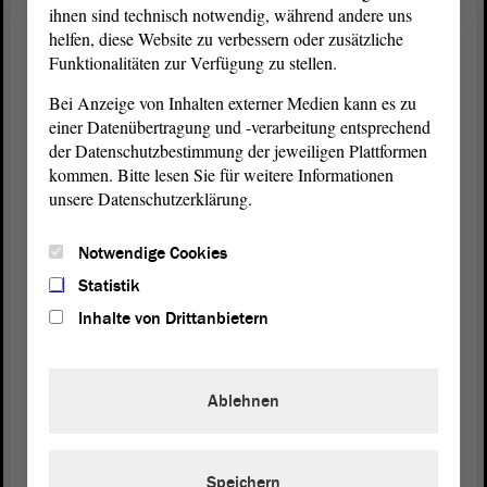
ihnen sind technisch notwendig, während andere uns
illegalen Artikel, die dann zu Verletzungen führen
helfen, diese Website zu verbessern oder zusätzliche
würden. Woher stammt das Datenmaterial, das Sie
Funktionalitäten zur Verfügung zu stellen.
haben?
Bei Anzeige von Inhalten externer Medien kann es zu
einer Datenübertragung und -verarbeitung entsprechend
Ich komme gerade aus einer Veranstaltung, die
der Datenschutzbestimmung der jeweiligen Plattformen
unter anderem von der GdP organisiert worden ist
kommen. Bitte lesen Sie für weitere Informationen
und auf der der Verbund der Augenärztinnen und
unsere Datenschutzerklärung.
Augenärzte vorgetragen hat. Danach ist es so, dass
über das deutschlandweite Monitoring nur ein sehr
Notwendige Cookies
geringer Prozentsatz der sehr, sehr vielen
Augenverletzungen ich sage nachher noch etwas
Statistik
zu den Zahlen auf illegale Feuerwerksartikel
Inhalte von Drittanbietern
zurückzuführen ist, aber der weit, weit
überwiegende Teil auf solche, die in Deutschland
zugelassen sind. Insofern interessiert mich Ihre
Ablehnen
Datengrundlage. Woher kommen die Daten? Damit
wir hier miteinander auf einer guten Faktenbasis
diskutieren.
Speichern