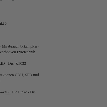
kt 5
n - Missbrauch bekämpfen -
Verbot von Pyrotechnik
fD - Drs. 8/5022
 Fraktionen CDU, SPD und
6
raktion
Die Linke - Drs.