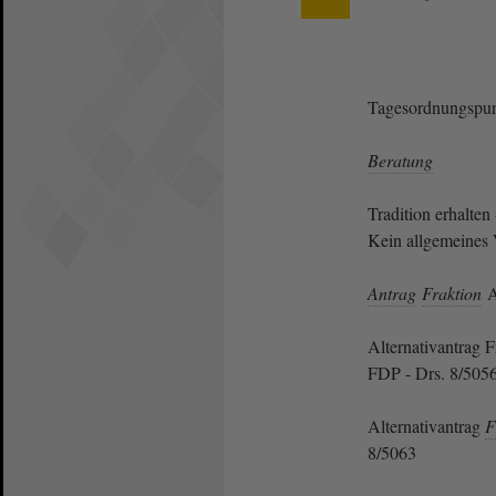
Tagesordnungspun
Beratung
Tradition erhalte
Kein allgemeines 
Antrag
Fraktion
A
Alternativantrag
FDP - Drs. 8/505
Alternativantrag
F
8/5063