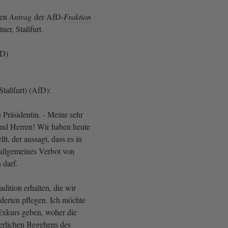
den
Antrag
der AfD-
Fraktion
ner, Staßfurt.
fD)
(Staßfurt) (AfD):
 Präsidentin. - Meine sehr
nd Herren! Wir haben heute
llt, der aussagt, dass es in
allgemeines Verbot von
 darf.
dition erhalten, die wir
nderten pflegen. Ich möchte
Exkurs geben, woher die
ierlichen Begehens des