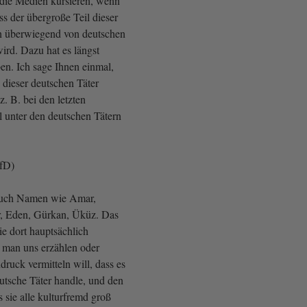
die Medien kursieren, wenn
s der übergroße Teil dieser
lin überwiegend von deutschen
ird. Dazu hat es längst
n. Ich sage Ihnen einmal,
dieser deutschen Täter
z. B. bei den letzten
 unter den deutschen Tätern
AfD)
auch Namen wie Amar,
 Eden, Gürkan, Üküz. Das
ie dort hauptsächlich
 man uns erzählen oder
ruck vermitteln will, dass es
utsche Täter handle, und den
s sie alle kulturfremd groß