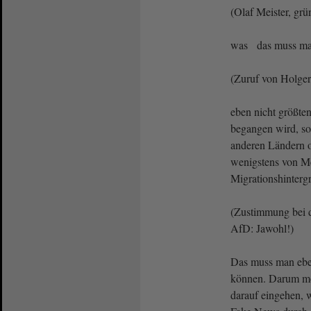
(Olaf Meister, gr
was das muss ma
(Zuruf von Holge
eben nicht größte
begangen wird, s
anderen Ländern o
wenigstens von M
Migrationshinterg
(Zustimmung bei 
AfD: Jawohl!)
Das muss man ebe
können. Darum möc
darauf eingehen, 