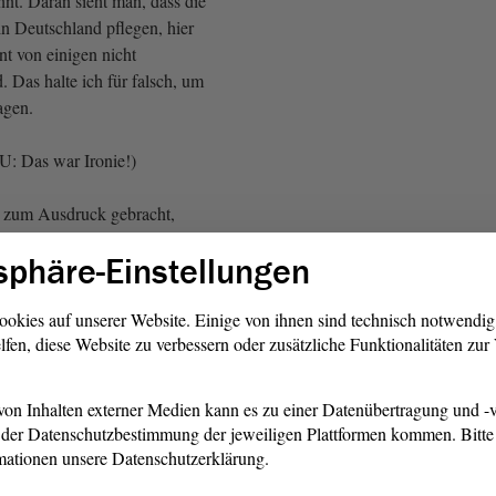
nnt. Daran sieht man, dass die
 in Deutschland pflegen, hier
nt von einigen nicht
. Das halte ich für falsch, um
sagen.
U: Das war Ironie!)
s zum Ausdruck gebracht,
 gelangweilt ist. Ich halte es
sphäre-Einstellungen
wir die Tradition in unserem
ookies auf unserer Website. Einige von ihnen sind technisch notwendi
lfen, diese Website zu verbessern oder zusätzliche Funktionalitäten zu
t hat man dann erstmals
in Deutschland verwendet.
ina und Italien importiert,
on Inhalten externer Medien kann es zu einer Datenübertragung und -v
ie Adligen zugänglich, d. h.
der Datenschutzbestimmung der jeweiligen Plattformen kommen. Bitte 
und Schönen, würde man heute
mationen unsere Datenschutzerklärung.
de das durch