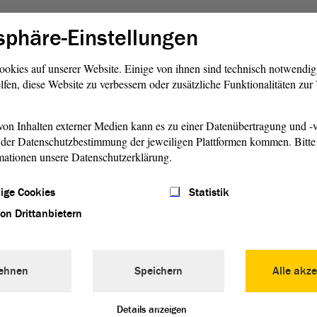
ativen? - Nein, gibt es nicht.
sphäre-Einstellungen
so darüber abstimmen. Wer
ng des Antrages in der Drs.
ookies auf unserer Website. Einige von ihnen sind technisch notwendi
führenden
Beratung
in den
lfen, diese Website zu verbessern oder zusätzliche Funktionalitäten zu
nd zur Mitberatung in den
einverstanden ist, den bitte
enzeichen. - Das sind alle
on Inhalten externer Medien kann es zu einer Datenübertragung und -v
der Datenschutzbestimmung der jeweiligen Plattformen kommen. Bitte 
ge jetzt: Gibt es
mationen unsere Datenschutzerklärung.
ibt es nicht.
? - Gibt es auch nicht. Dann
ige Cookies
Statistik
eordneten, die sich hier im
von Drittanbietern
ehnen
Speichern
Alle akze
Details anzeigen
gssitzung