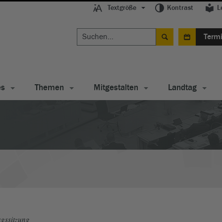
Textgröße
Kontrast
L
Term
es
Themen
Mitgestalten
Landtag
gssitzung