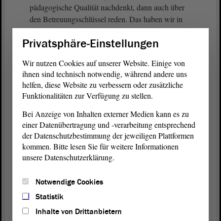
pädagogische Qualität nachdenkt, dann auch über
den Betreuungsschlüssel reden. Das haben wir in
der Vergangenheit häufiger getan. Ich will das nicht
Privatsphäre-Einstellungen
unerwähnt lassen.
Wir nutzen Cookies auf unserer Website. Einige von
Jedes Kind braucht selbstverständlich
ihnen sind technisch notwendig, während andere uns
Aufmerksamkeit, damit ihm die Förderung, die es
helfen, diese Website zu verbessern oder zusätzliche
benötigt, zuteil wird. Zur Wahrheit gehört aber auch
Funktionalitäten zur Verfügung zu stellen.
„Bildung elementar“ war bereits ein Thema , dass
Bei Anzeige von Inhalten externer Medien kann es zu
wir im frühkindlichen Bereich bereits jetzt eine
einer Datenübertragung und -verarbeitung entsprechend
ideologische Schlagseite haben.
der Datenschutzbestimmung der jeweiligen Plattformen
kommen. Bitte lesen Sie für weitere Informationen
Bei dem Thema „Bildung elementar“ so stand es
unsere Datenschutzerklärung.
in der Pressemitteilung des Ministeriums will man
folgende Schwerpunkte setzen: Demokratiebildung,
Notwendige Cookies
Umweltbildung, Medienbildung, Vielfalt,
Kinderrechte. Ich will es einmal so sagen: Wir
Statistik
müssen den Kindern keine vermeintlichen Vorzüge
Inhalte von Drittanbietern
einer multikulturellen Gesellschaft eintrichtern,