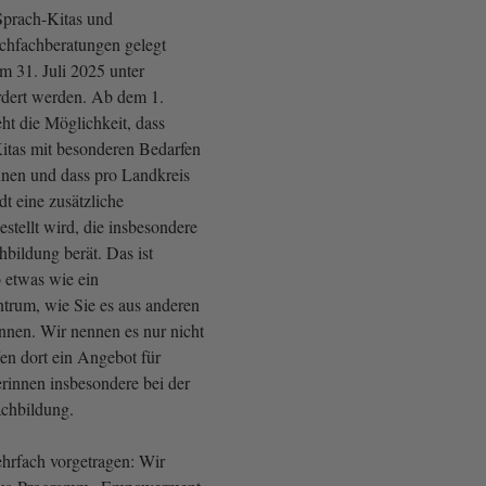
Sprach-Kitas und
chfachberatungen gelegt
m 31. Juli 2025 unter
rdert werden. Ab dem 1.
ht die Möglichkeit, dass
Kitas mit besonderen Bedarfen
nnen und dass pro Landkreis
dt eine zusätzliche
stellt wird, die insbesondere
ildung berät. Das ist
 etwas wie ein
trum, wie Sie es aus anderen
nen. Wir nennen es nur nicht
fen dort ein Angebot für
erinnen insbesondere bei der
chbildung.
hrfach vorgetragen: Wir