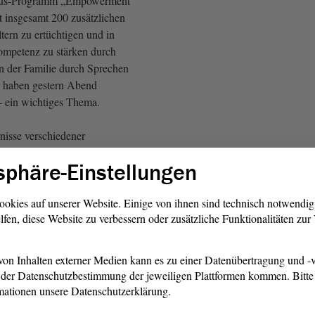
lus-Programm „Empowerment
t insgesamt 200 zusätzlichen
ltern zu ertüchtigen und in
ompetenz zu stärken durch
n der Familie durch Sprechen
r haben gestern Abend
 - ein wichtiges Thema.
nisse verschiedener
udien zeigen rückläufige
sphäre-Einstellungen
n bei Kindergarten- und
 zwar bundesweit. Und ja,
in unserem Bundesland
ookies auf unserer Website. Einige von ihnen sind technisch notwendi
lfen, diese Website zu verbessern oder zusätzliche Funktionalitäten zu
emeinsam diesem negativen
gebenen Möglichkeiten
önnen.
on Inhalten externer Medien kann es zu einer Datenübertragung und -v
der Datenschutzbestimmung der jeweiligen Plattformen kommen. Bitte 
n das haben Sie, Frau
mationen unsere Datenschutzerklärung.
Seidlitz auch gesagt : Wir