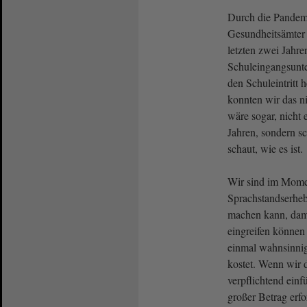
Durch die Pandemi
Gesundheitsämter s
letzten zwei Jahre
Schuleingangsunt
den Schuleintritt
konnten wir das n
wäre sogar, nicht 
Jahren, sondern sc
schaut, wie es ist.
Wir sind im Mome
Sprachstandserhe
machen kann, dami
eingreifen können
einmal wahnsinnig
kostet. Wenn wir 
verpflichtend einf
großer Betrag erfo