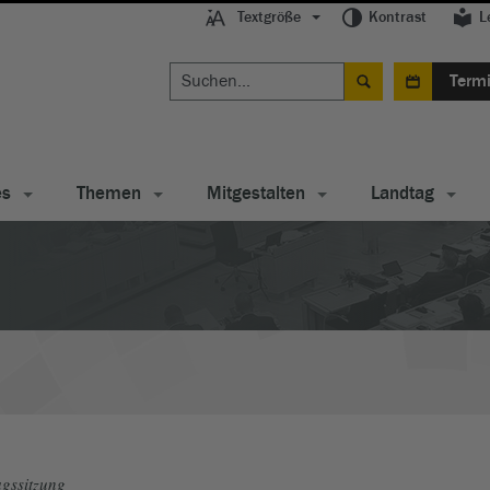
Textgröße
Kontrast
L
Term
es
Themen
Mitgestalten
Landtag
gssitzung