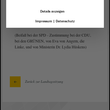
Diese Stadt wird sich nicht unterkriegen lassen. Wir
werden uns nicht unterkriegen lassen. Dieser Täter
Details anzeigen
wird nicht gewinnen; denn die Stadt ist stärker. Der
Impressum
|
Datenschutz
Dom ist mein Zeuge.
(Beifall bei der SPD - Zustimmung bei der CDU,
bei den GRÜNEN, von Eva von Angern, die
Linke, und von Ministerin Dr. Lydia Hüskens)
Zurück zur Landtagssitzung