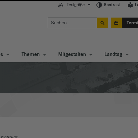
Textgröße
Kontrast
L
Term
es
Themen
Mitgestalten
Landtag
gssitzung