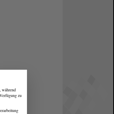
g, während
r Verfügung zu
erarbeitung