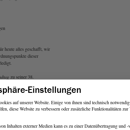
gen
r heute alles geschafft, wir
rdnungspunkte dieser
ledigt.
ndtag
zu seiner 38.
m 20. und 21. Februar 2025
sphäre-Einstellungen
allen ein schönes Wochenende
ie Heimfahrt. - Auf
ookies auf unserer Website. Einige von ihnen sind technisch notwendi
lfen, diese Website zu verbessern oder zusätzliche Funktionalitäten zu
on Inhalten externer Medien kann es zu einer Datenübertragung und -v