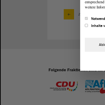
entsprechend 
weitere Infor
Zurück zur Landta
Notwend
Inhalte 
Abl
Folgende Fraktionen sind im 