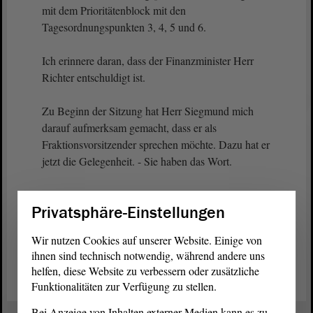
mit dem Prioritätenblock mit den
Tagesordnungspunkten 3, 4, 5 und 6.
Ich erinnere daran, dass der Finanzminister Herr
Richter entschuldigt ist.
Zu Beginn der Sitzung hat Herr Siegmund mich
darauf aufmerksam gemacht, dass er als
Fraktionsvorsitzender sprechen möchte. Dazu hat er
jetzt die Gelegenheit. - Sie haben das Wort.
Privatsphäre-Einstellungen
Wir nutzen Cookies auf unserer Website. Einige von
Zurück zur Landtagssitzung
ihnen sind technisch notwendig, während andere uns
helfen, diese Website zu verbessern oder zusätzliche
Funktionalitäten zur Verfügung zu stellen.
Bei Anzeige von Inhalten externer Medien kann es zu