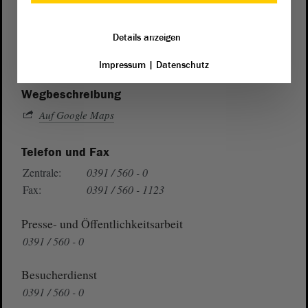
Postanschrift
von Sachsen-Anhalt
Landtag
Details anzeigen
Domplatz 6–9
39104 Magdeburg
Impressum
|
Datenschutz
Wegbeschreibung
Auf Google Maps
Telefon und Fax
Zentrale:
0391 / 560 - 0
Fax:
0391 / 560 - 1123
Presse- und Öffentlichkeitsarbeit
0391 / 560 - 0
Besucherdienst
0391 / 560 - 0