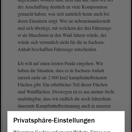
der Anschaffung deutlich zu viele Kompromisse
gemacht haben, was sich natürlich heute auch bei
deren Einsätzen zeigt. Wer sie nebeneinanderstellt
und sich überlegt, mit welchem der drei Fahrzeuge
er als Maschinist in den Wald fahren würde, der
würde sich vermutlich nicht für die in Sachsen-
Anhalt beschafften Fahrzeuge entscheiden.
Ich will auf einen letzten Punkt eingehen. Wir
haben die Situation, dass es in Sachsen-Anhalt
zurzeit mehr als 2 000 km2 kampfmittelbelastete
Flächen gibt. Ein erheblicher Teil dieser Flächen
sind Waldflächen. Deswegen ist es aus meiner Sicht
unabdingbar, dass wir endlich die noch Jahrzehnte
dauernde Kampfmittelberäumung auch in unseren
Wäldern stärker vorantreiben.
Privatsphäre-Einstellungen
(Zustimmung bei der SPD und bei der CDU)
Wir nutzen Cookies auf unserer Website. Einige von