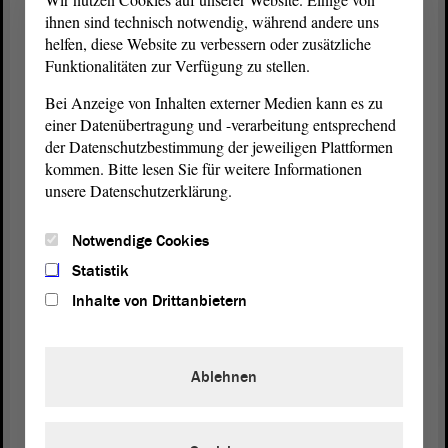
ihnen sind technisch notwendig, während andere uns
Wir haben Wälder, in denen noch Kampfmittel aus
helfen, diese Website zu verbessern oder zusätzliche
Reichswehrzeiten im Boden liegen. Das sind zum
Funktionalitäten zur Verfügung zu stellen.
großen Teil bundeseigene Flächen das sind
Bei Anzeige von Inhalten externer Medien kann es zu
übrigens keine Truppenübungsplätze; ich rede bei
einer Datenübertragung und -verarbeitung entsprechend
den 2 000 km2 von Flächen, die nicht
der Datenschutzbestimmung der jeweiligen Plattformen
Truppenübungsplätze sind und das ist auch in
kommen. Bitte lesen Sie für weitere Informationen
erheblichem Maße Landeswald.
unsere Datenschutzerklärung.
Deswegen müssen wir die Kampfmittelberäumung
Notwendige Cookies
auf diesen Flächen, nicht nur auf den Wegen,
ernsthaft vorantreiben. Ansonsten haben wir in 20
Statistik
Jahren noch immer dasselbe Problem. Außerdem
Inhalte von Drittanbietern
haben wir es mit der Situation zu tun, dass
Kampfmittel durch Korrosion in der Regel nicht
ungefährlicher werden, sondern sie werden
Ablehnen
gefährlicher. Deswegen muss das Zeug aus unseren
Wäldern heraus. - Herzlichen Dank für die
Aufmerksamkeit.