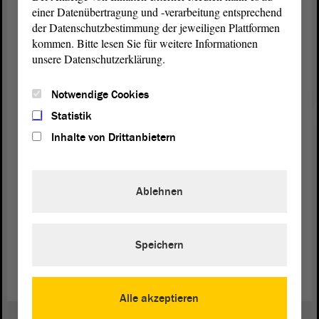
Vertretungen zu erörtern sein, ob die Abkehr vom
einer Datenübertragung und -verarbeitung entsprechend
Alleinverdienermodell tatsächlich der Einsicht in die
der Datenschutzbestimmung der jeweiligen Plattformen
Lebensrealität folgt oder, so der Vorwurf von
kommen. Bitte lesen Sie für weitere Informationen
gewerkschaftlicher Seite, eher dabei helfen soll, das
unsere Datenschutzerklärung.
Abstandsgebot kostengünstig zu wahren.
Notwendige Cookies
Wir sehen der
Beratung
und Darlegung der
Statistik
Landesregierung
dazu im Fachausschuss entgegen,
Inhalte von Drittanbietern
also im Finanzausschuss, und votieren für eine
Überweisung. - Danke schön.
Ablehnen
Zurück zur Landtagssitzung
Speichern
Alle akzeptieren