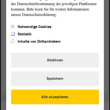
Die Marktpreise müssen die Wahrheit über den
der Datenschutzbestimmung der jeweiligen Plattformen
Produktionsaufwand von landwirtschaftlichen
kommen. Bitte lesen Sie für weitere Informationen
Erzeugnissen sprechen. Das schafft faire
unsere Datenschutzerklärung.
Erzeugerpreise und die Grundlage, die Kosten für
die Tierkörperbeseitigung auch bezahlen zu
Notwendige Cookies
können.
Statistik
Inhalte von Drittanbietern
Wir lehnen den Gesetzentwurf ab.
Ablehnen
Zurück zur Landtagssitzung
Speichern
Alle akzeptieren