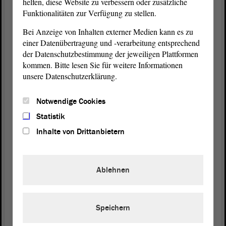
helfen, diese Website zu verbessern oder zusätzliche
einvernehmlich abgestimmte Synopse vor. Hierzu
Funktionalitäten zur Verfügung zu stellen.
haben die Koalitionsfraktionen noch einen
Bei Anzeige von Inhalten externer Medien kann es zu
Änderungsantrag eingebracht, und zwar um das
einer Datenübertragung und -verarbeitung entsprechend
Datum des Inkrafttretens auf den 1. August 2024 zu
der Datenschutzbestimmung der jeweiligen Plattformen
ändern.
kommen. Bitte lesen Sie für weitere Informationen
unsere Datenschutzerklärung.
Der
Ausschuss
beschloss sodann mit 9 : 0 : 3
Stimmen, dem
Landtag
zu empfehlen, den
Notwendige Cookies
Gesetzentwurf der
Landesregierung
in der aus der
Beschlussempfehlung
in der Drs. 8/4159
Statistik
ersichtlichen Fassung anzunehmen.
Inhalte von Drittanbietern
Anschließend empfahl der
Ausschuss
mit 9 : 3 : 0
Stimmen, dem
Landtag
zu empfehlen, den
Ablehnen
Gesetzentwurf der AfD-
Fraktion
abzulehnen. Die
entsprechende
Beschlussempfehlung
liegt Ihnen in
der Drs. 8/4158 vor.
Speichern
Meine sehr geehrten Damen und Herren! Im