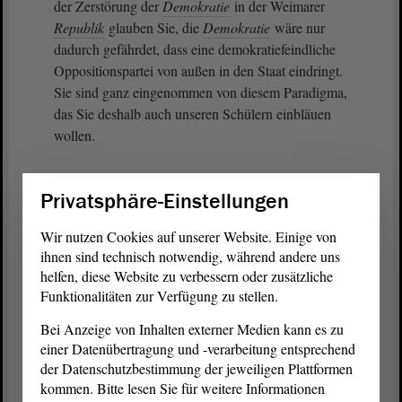
der Zerstörung der
Demokratie
in der Weimarer
Republik
glauben Sie, die
Demokratie
wäre nur
dadurch gefährdet, dass eine demokratiefeindliche
Oppositionspartei von außen in den Staat eindringt.
Sie sind ganz eingenommen von diesem Paradigma,
das Sie deshalb auch unseren Schülern einbläuen
wollen.
Sie sind aber blind für die andere Möglichkeit,
Privatsphäre-Einstellungen
nämlich dass die
Demokratie
nicht von außen
gekapert wird, sondern aufgrund einer
Wir nutzen Cookies auf unserer Website. Einige von
Fehlentwicklung, die aus dem Inneren des Staates
ihnen sind technisch notwendig, während andere uns
kommt, erodiert. Wenn die
Demokratie
heute
helfen, diese Website zu verbessern oder zusätzliche
gefährdet ist, dann nicht durch irgendeine
Funktionalitäten zur Verfügung zu stellen.
Oppositionspartei, sondern dadurch, dass der Staat
Bei Anzeige von Inhalten externer Medien kann es zu
selbst sich durch Prozesse struktureller
einer Datenübertragung und -verarbeitung entsprechend
Machtverfestigung schleichend von innen heraus in
der Datenschutzbestimmung der jeweiligen Plattformen
eine Diktatur verwandelt.
kommen. Bitte lesen Sie für weitere Informationen