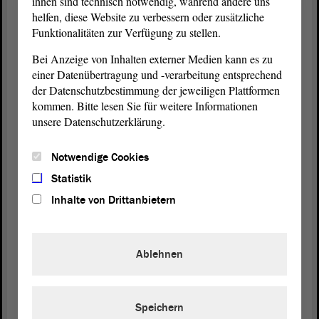
ihnen sind technisch notwendig, während andere uns
unsere Kinder - das ist ganz wichtig - und wir
helfen, diese Website zu verbessern oder zusätzliche
Funktionalitäten zur Verfügung zu stellen.
brauchen natürlich auch eine Beteiligung. Aber eine
solche formelle Geschichte allein reicht dafür doch
Bei Anzeige von Inhalten externer Medien kann es zu
nicht aus.
einer Datenübertragung und -verarbeitung entsprechend
der Datenschutzbestimmung der jeweiligen Plattformen
Ich will auch nicht - das sage ich ganz ausdrücklich
kommen. Bitte lesen Sie für weitere Informationen
, dass unsere Schülerinnen und Schüler politisch
unsere Datenschutzerklärung.
indoktriniert werden. Das darf auf keinen Fall
stattfinden.
Notwendige Cookies
Statistik
(Zustimmung bei der AfD und von Jörg Bernstein,
Inhalte von Drittanbietern
FDP - Zurufe von der AfD)
Das ist Fakt. Dem werde ich auch in jede Richtung
Ablehnen
entgegentreten. Wir haben in letzter Zeit sehr häufig
über die Finanzierung der parteinahen Stiftungen
gesprochen. Dabei ist häufig der Begriff des
Beutelsbacher Konsenses gefallen. Danach haben
Speichern