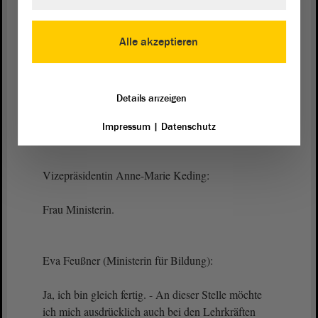
sich unsere Lehrkräfte weiterhin zu richten.
(Zustimmung von Jörg Bernstein, FDP)
Alle akzeptieren
Sofern irgendwelche Vorkommnisse dieser oder
anderer Art in Schulen vorkommen, bitte ich darum,
Details anzeigen
das Ministerium oder das Landesschulamt
entsprechend zu informieren.
Impressum
|
Datenschutz
Vizepräsidentin Anne-Marie Keding:
Frau Ministerin.
Eva Feußner (Ministerin für Bildung):
Ja, ich bin gleich fertig. - An dieser Stelle möchte
ich mich ausdrücklich auch bei den Lehrkräften