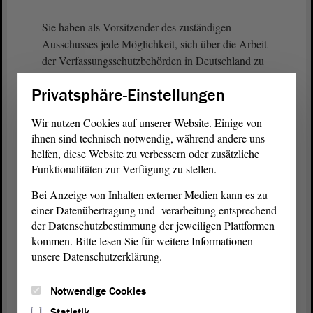
Sie haben als Vorsitzender des zuständigen
Ausschusses jede Möglichkeit, sich über die Arbeit
der Verfassungsschutzbehörden in Deutschland zu
informieren. Dass Sie sich hier hinstellen und sagen,
Privatsphäre-Einstellungen
der Verfassungsschutz habe die Gefahren, die aus
dem Islamismus resultieren, über - ich glaube, so
Wir nutzen Cookies auf unserer Website. Einige von
haben Sie es gesagt - „Jahrzehnte verpennt“,
ihnen sind technisch notwendig, während andere uns
helfen, diese Website zu verbessern oder zusätzliche
(Matthias Büttner, Staßfurt, AfD: Das habe ich
Funktionalitäten zur Verfügung zu stellen.
nicht gesagt!)
Bei Anzeige von Inhalten externer Medien kann es zu
einer Datenübertragung und -verarbeitung entsprechend
- Sie haben „verpennt“ gesagt -, ist ein deutliches
der Datenschutzbestimmung der jeweiligen Plattformen
Zeichen dafür,
kommen. Bitte lesen Sie für weitere Informationen
unsere Datenschutzerklärung.
(Zuruf von Matthias Büttner, Staßfurt, AfD)
Notwendige Cookies
dass Sie sich nicht einmal ansatzweise Mühe
gegeben haben.
Statistik