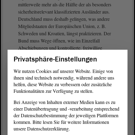
mittlerweile mehr als die Hälfte der als besonders
sicherheitsrelevant klassifizierten Ausländer aus.
Deutschland muss deshalb gelingen, was andere
Mitgliedstaaten der Europäischen Union, z. B.
Schweden und Kroatien, längst praktizieren. Der
Bund muss Wege öffnen, wie im Einzelfall
Abschiebungen und kontrollierte, freiwillige
Ausreisen hoch sicherheitsrelevanter Personen
Privatsphäre-Einstellungen
insbesondere nach Afghanistan erfolgen können.
Das ist mehr als überfällig.
Wir nutzen Cookies auf unserer Website. Einige von
ihnen sind technisch notwendig, während andere uns
Die Innenministerkonferenz hat dem Bund,
helfen, diese Website zu verbessern oder zusätzliche
Funktionalitäten zur Verfügung zu stellen.
übrigens auf
Antrag
von Sachsen-Anhalt, schon
Ende des letzten Jahres gebeten, zu prüfen, auf
Bei Anzeige von Inhalten externer Medien kann es zu
welchem Wege Abschiebungen schwerer Straftäter
einer Datenübertragung und -verarbeitung entsprechend
und Gefährder nach Afghanistan und Syrien
der Datenschutzbestimmung der jeweiligen Plattformen
durchgeführt werden können. Das Prüfergebnis des
kommen. Bitte lesen Sie für weitere Informationen
Bundes liegt bis heute nicht vor, obwohl er
unsere Datenschutzerklärung.
eigentlich auf der Innenministerkonferenz in der