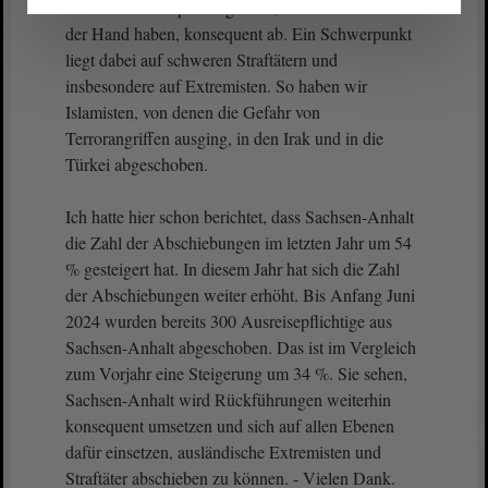
schiebt Ausreisepflichtige dort, wo wir es selbst in
der Hand haben, konsequent ab. Ein Schwerpunkt
liegt dabei auf schweren Straftätern und
insbesondere auf Extremisten. So haben wir
Islamisten, von denen die Gefahr von
Terrorangriffen ausging, in den Irak und in die
Türkei abgeschoben.
Ich hatte hier schon berichtet, dass Sachsen-Anhalt
die Zahl der Abschiebungen im letzten Jahr um 54
% gesteigert hat. In diesem Jahr hat sich die Zahl
der Abschiebungen weiter erhöht. Bis Anfang Juni
2024 wurden bereits 300 Ausreisepflichtige aus
Sachsen-Anhalt abgeschoben. Das ist im Vergleich
zum Vorjahr eine Steigerung um 34 %. Sie sehen,
Sachsen-Anhalt wird Rückführungen weiterhin
konsequent umsetzen und sich auf allen Ebenen
dafür einsetzen, ausländische Extremisten und
Straftäter abschieben zu können. - Vielen Dank.