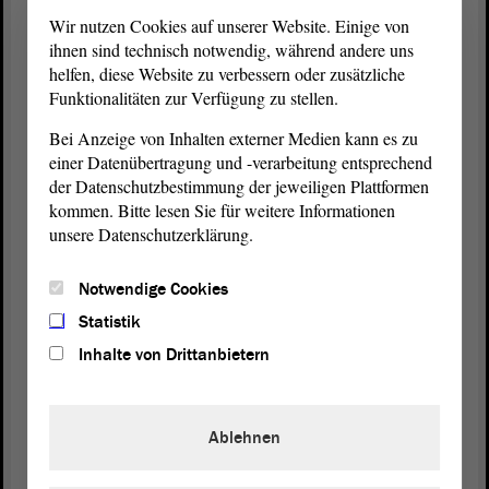
verkomplizieren, sondern sie an der Stelle, an der
Wir nutzen Cookies auf unserer Website. Einige von
sie einer Lösung zuzuführen sind, einer Lösung
ihnen sind technisch notwendig, während andere uns
zuzuführen. Dafür gibt es
helfen, diese Website zu verbessern oder zusätzliche
Kommunikationsplattformen und
Funktionalitäten zur Verfügung zu stellen.
Arbeitsplattformen. An dieser Stelle sollten wir
Bei Anzeige von Inhalten externer Medien kann es zu
weitermachen.
einer Datenübertragung und -verarbeitung entsprechend
der Datenschutzbestimmung der jeweiligen Plattformen
(Zustimmung bei der SPD)
kommen. Bitte lesen Sie für weitere Informationen
unsere Datenschutzerklärung.
Sebastian Striegel (GRÜNE):
Notwendige Cookies
Frau Kollegin, in den Zielen sind wir uns einig,
Statistik
aber ich finde Ihre Argumentation nicht konsistent.
Inhalte von Drittanbietern
Die Energiewende hängt an unterschiedlichen
Stellen. Die Materialverfügbarkeit und die
Verfügbarkeit von Fachkräften - das wird mir
Ablehnen
vonseiten der Verteilnetzbetreiber gespiegelt - sind
zentrale Punkte. Das ist keine Frage. Aber ebenso