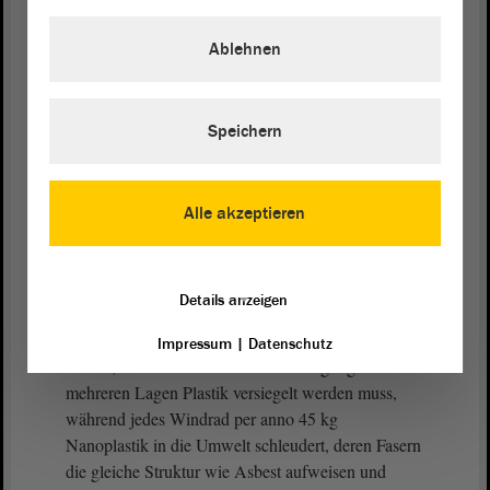
Die Punkte 1 bis 9 Ihres Antrages werden wir daher
Ablehnen
konsequent ablehnen. Sie sollen dazu dienen, an
der Bevölkerung vorbeizuplanen und Landschaften
in einem noch höheren Tempo zu Industriebrachen
zu machen. Schon jetzt erkennen die Menschen ihre
Speichern
Heimat nicht wieder. Ein Wald von Windrädern
lässt von Landschaft nicht mehr viel übrig. Meine
Heimat, die Altmark, ist schon jetzt nicht
Alle akzeptieren
wiederzuerkennen.
(Zustimmung bei der AfD - Zuruf: Eben!)
Details anzeigen
Ich frage mich, wie Sie den Menschen erklären
Impressum
|
Datenschutz
wollen, warum Asbest bei der Entsorgung mit
mehreren Lagen Plastik versiegelt werden muss,
während jedes Windrad per anno 45 kg
Nanoplastik in die Umwelt schleudert, deren Fasern
die gleiche Struktur wie Asbest aufweisen und