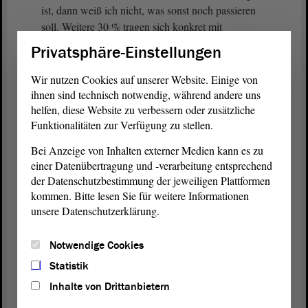
ist, dann weiß ich nicht, was sonst noch passieren
soll. Weitere 30 % tragen sich konkret mit
Abwanderungsgedanken.
Privatsphäre-Einstellungen
Fangen Sie endlich an, die Ursachen für diesen
Wir nutzen Cookies auf unserer Website. Einige von
Irrsinn zu erkennen! Ich helfe Ihnen sehr gern. Es
ihnen sind technisch notwendig, während andere uns
sind Anträge wie dieser von den GRÜNEN.
helfen, diese Website zu verbessern oder zusätzliche
Funktionalitäten zur Verfügung zu stellen.
(Zuruf von der CDU)
Bei Anzeige von Inhalten externer Medien kann es zu
einer Datenübertragung und -verarbeitung entsprechend
Wer Visionen durchsetzen will, ohne auf die
der Datenschutzbestimmung der jeweiligen Plattformen
Machbarkeit zu achten, der zerstört - wegen der
kommen. Bitte lesen Sie für weitere Informationen
irrwitzigen Programmatik von grün-roten Fantasten,
unsere Datenschutzerklärung.
die von Wirtschaft genauso viel verstehen wie Kühe
vom Rückenschwimmen - unser Land und nimmt
Notwendige Cookies
unseren Kindern die Zukunft.
Statistik
Inhalte von Drittanbietern
(Zuruf: Richtig!)