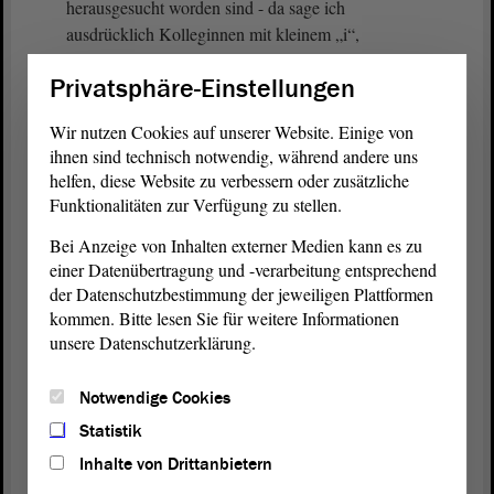
herausgesucht worden sind - da sage ich
ausdrücklich Kolleginnen mit kleinem „i“,
Privatsphäre-Einstellungen
(Unruhe bei der AfD)
Wir nutzen Cookies auf unserer Website. Einige von
die in dieser Art und Weise diffamiert wird, mit der
ihnen sind technisch notwendig, während andere uns
in dieser Art und Weise umgegangen wird.
helfen, diese Website zu verbessern oder zusätzliche
Funktionalitäten zur Verfügung zu stellen.
(Zurufe von der AfD)
Bei Anzeige von Inhalten externer Medien kann es zu
einer Datenübertragung und -verarbeitung entsprechend
Liebe Kollegen - jetzt die Herren der
der Datenschutzbestimmung der jeweiligen Plattformen
demokratischen Fraktionen ,
kommen. Bitte lesen Sie für weitere Informationen
unsere Datenschutzerklärung.
(Unruhe bei der AfD)
Notwendige Cookies
ich wünsche mir da von euch und von Ihnen mehr
Solidarität mit den Kolleginnen, weil das etwas
Statistik
völlig Inakzeptables ist.
Inhalte von Drittanbietern