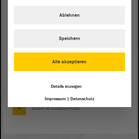
(Zuruf von der AfD)
Ablehnen
Wir sind hier auch ein Vorbild für die, die hier
regelmäßig oben sitzen, die hier zuschauen, die sich
die Debatten angucken. Ich finde, das ist dem
Speichern
Hohen Hause häufig unangemessen. Ich wünsche
mir da tatsächlich mehr, die aufstehen und sagen:
„Bis hier und nicht weiter!“ - Vielen Dank.
Alle akzeptieren
(Beifall bei der LINKEN)
Details anzeigen
Impressum
|
Datenschutz
Zurück zur Landtagssitzung