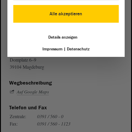
Alle akzeptieren
Details anzeigen
Postanschrift
Impressum
|
Datenschutz
von Sachsen-Anhalt
Landtag
Domplatz 6–9
39104 Magdeburg
Wegbeschreibung
Auf Google Maps
Telefon und Fax
Zentrale:
0391 / 560 - 0
Fax:
0391 / 560 - 1123