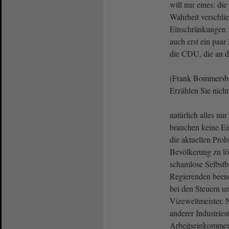
will nur eines: d
Wahrheit verschli
Einschränkungen v
auch erst ein paar
die CDU, die an d
(Frank Bommersb
Erzählen Sie nicht
natürlich alles n
brauchen keine Ein
die aktuellen Pro
Bevölkerung zu lös
schamlose Selbstb
Regierenden beend
bei den Steuern 
Vizeweltmeister. 
anderer Industrie
Arbeitseinkommen