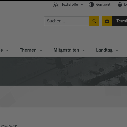
Textgröße
Kontrast
L
Term
es
Themen
Mitgestalten
Landtag
gssitzung