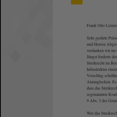
Frank Otto Lizure
Sehr geehrte Präs
und Herren Abgeo
verdanken wir i
Jüngst forderte d
Streikrecht im Ber
Infrastruktur ein
Vorschlag schrillte
Alarmglocken. Es d
dass das Streikrec
sogenannten Koalit
9 Abs. 3 des Grund
Wer das Streikrech