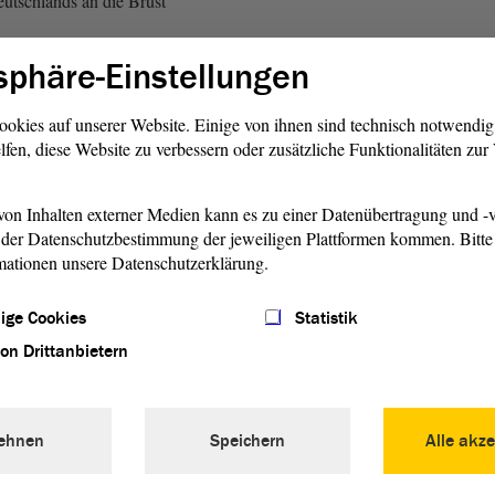
tschlands an die Brust
sphäre-Einstellungen
ach, CDU: Wo sind wir denn
)
ookies auf unserer Website. Einige von ihnen sind technisch notwendi
lfen, diese Website zu verbessern oder zusätzliche Funktionalitäten zu
sen Orden jedoch der Bürger.
ergeldern werden für die
r neuer Hirngespinste wie
on Inhalten externer Medien kann es zu einer Datenübertragung und -v
der Datenschutzbestimmung der jeweiligen Plattformen kommen. Bitte 
ampf gegen Rechts und
mationen unsere Datenschutzerklärung.
erpulvert, aber was
amit erst recht Sachsen-
ige Cookies
Statistik
 braucht, ist ein Ende dieser
ten Energie- und
von Drittanbietern
. Hören Sie auf, dieses Land
hren!
ehnen
Speichern
Alle akze
t endlich substanzielle
ür Unternehmer und natürlich