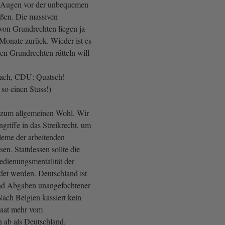
ie Augen vor der unbequemen
eßen. Die massiven
on Grundrechten liegen ja
 Monate zurück. Wieder ist es
en Grundrechten rütteln will -
ach, CDU: Quatsch!
 so einen Stuss!)
ur zum allgemeinen Wohl. Wir
griffe in das Streikrecht, um
bleme der arbeitenden
en. Stattdessen sollte die
edienungsmentalität der
et werden. Deutschland ist
und Abgaben unangefochtener
Nach Belgien kassiert kein
staat mehr vom
 ab als Deutschland.