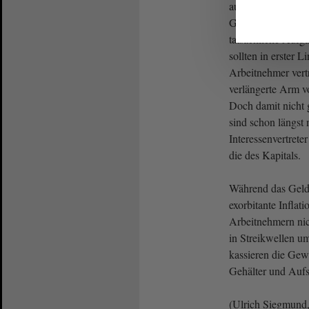
auch für Arbeitne
Gewerkschaften, d
tatsächliche Aufg
sollten in erster L
Arbeitnehmer vertr
verlängerte Arm vo
Doch damit nicht
sind schon längst 
Interessenvertrete
die des Kapitals.
Während das Geld 
exorbitante Inflat
Arbeitnehmern nich
in Streikwellen u
kassieren die Gew
Gehälter und Aufs
(Ulrich Siegmund