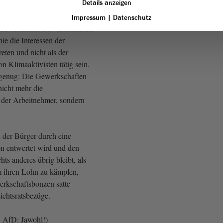
Details anzeigen
hmer. Es braucht
ie sich wieder auf ihre
Impressum
|
Datenschutz
abe besinnen. Gewerkschaften
inie die Interessen der
eten und nicht als der
n Klimaaktivisten tätig sein.
 genug: Die Gewerkschaften
nicht mehr die
r der Arbeitnehmer, sondern
der Bürger durch eine
ion entwertet wird und den
ts anderes übrig bleibt, als
m ihren Lohn zu kämpfen,
erkschaftsbonzen satte
ichtsratsbezüge.
, AfD: Jawohl!)