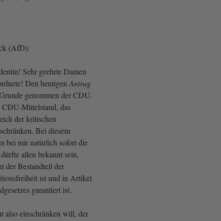
ck (AfD):
identin! Sehr geehrte Damen
rdnete! Den heutigen
Antrag
m Grunde genommen der CDU.
er CDU-Mittelstand, das
eich der kritischen
zuschränken. Bei diesem
n bei mir natürlich sofort die
ürfte allen bekannt sein,
ht der Bestandteil der
ionsfreiheit ist und in Artikel
gesetzes garantiert ist.
t also einschränken will, der