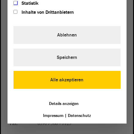
Statistik
Inhalte von Drittanbietern
Ablehnen
Postanschrift
von Sachsen-Anhalt
Landtag
Speichern
Domplatz 6–9
39104 Magdeburg
Alle akzeptieren
Wegbeschreibung
Auf Google Maps
Details anzeigen
Telefon und Fax
Zentrale:
0391 / 560 - 0
Impressum
|
Datenschutz
Fax:
0391 / 560 - 1123