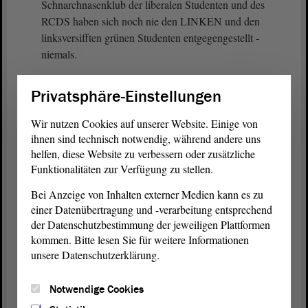
Schnarchnasenklub der liberalen Studenten und des
RCDS haben sich noch nie den LINKEN und den
linksversifften grünen Studenten entgegengestellt -
niemals.
(Unruhe - Tobias Krull, CDU: Das ist Quatsch!)
Privatsphäre-Einstellungen
Sie lassen diese Gruppe gewähren. Das konnten
Wir nutzen Cookies auf unserer Website. Einige von
wir sehen, als wir die Universität besichtigt haben
ihnen sind technisch notwendig, während andere uns
und es zu dieser Besetzung der Hochschule kam.
helfen, diese Website zu verbessern oder zusätzliche
Funktionalitäten zur Verfügung zu stellen.
Was haben Sie denn z. B. gegen diese
rechtswidrige Hochschulbesetzung getan, gegen die
Bei Anzeige von Inhalten externer Medien kann es zu
Besetzung des Hörsaals? Sie haben nichts getan.
einer Datenübertragung und -verarbeitung entsprechend
Sie haben sich verkrochen.
der Datenschutzbestimmung der jeweiligen Plattformen
kommen. Bitte lesen Sie für weitere Informationen
(anhaltende Unruhe)
unsere Datenschutzerklärung.
Sie waren nicht zu sehen.
Notwendige Cookies