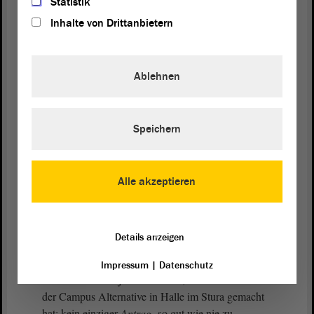
Statistik
(Beifall bei der AfD)
Inhalte von Drittanbietern
Konstantin Pott (FDP):
Ablehnen
Ein paar Dinge. Erstens.
Speichern
Präsident Dr. Gunnar Schellenberger:
Warten Sie bitte, damit die Leute wieder zuhören. -
Alle akzeptieren
Bitte.
Details anzeigen
Konstantin Pott (FDP):
Impressum
|
Datenschutz
Wir schauen uns jetzt einmal an, was der Vertreter
der Campus Alternative in Halle im Stura gemacht
hat: kein einziger
Antrag
, so gut wie nie zu