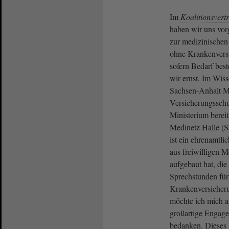
Im
Koalitionsvert
haben wir uns vo
zur medizinische
ohne Krankenvers
sofern Bedarf bes
wir ernst. Im Wis
Sachsen-Anhalt 
Versicherungsschu
Ministerium berei
Medinetz Halle (Sa
ist ein ehrenamtli
aus freiwilligen 
aufgebaut hat, die
Sprechstunden fü
Krankenversicheru
möchte ich mich a
großartige Engage
bedanken. Dieses