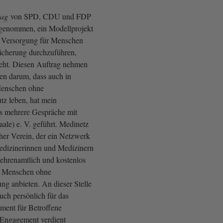
rag
von SPD, CDU und FDP
rgenommen, ein Modellprojekt
n Versorgung für Menschen
icherung durchzuführen,
teht. Diesen Auftrag nehmen
sen darum, dass auch in
Menschen ohne
tz leben, hat mein
ts mehrere Gespräche mit
ale) e. V. geführt. Medinetz
cher Verein, der ein Netzwerk
Medizinerinnen und Medizinern
 ehrenamtlich und kostenlos
r Menschen ohne
ng anbieten. An dieser Stelle
uch persönlich für das
ment für Betroffene
 Engagement verdient