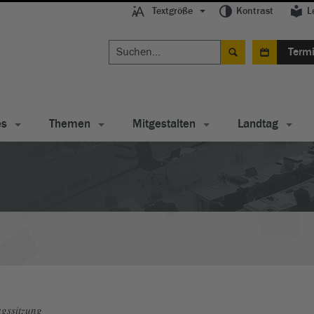
Textgröße
Kontrast
L
Term
es
Themen
Mitgestalten
Landtag
gssitzung