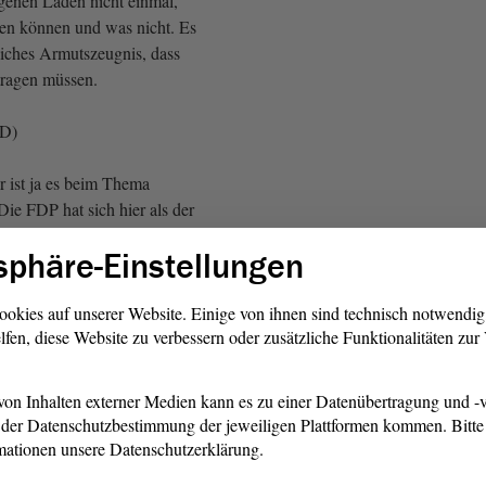
igenen Laden nicht einmal,
en können und was nicht. Es
liches Armutszeugnis, dass
tragen müssen.
fD)
r ist ja es beim Thema
ie FDP hat sich hier als der
ie Bürokratie dargestellt.
sphäre-Einstellungen
eck, AfD, und Daniel Roi,
ookies auf unserer Website. Einige von ihnen sind technisch notwendi
lfen, diese Website zu verbessern oder zusätzliche Funktionalitäten zu
Sie unter Punkt 6 Folgendes
on Inhalten externer Medien kann es zu einer Datenübertragung und -v
der Datenschutzbestimmung der jeweiligen Plattformen kommen. Bitte 
rung
wird gebeten, sich auf
mationen unsere Datenschutzerklärung.
 für eine sinnvolle Entlastung