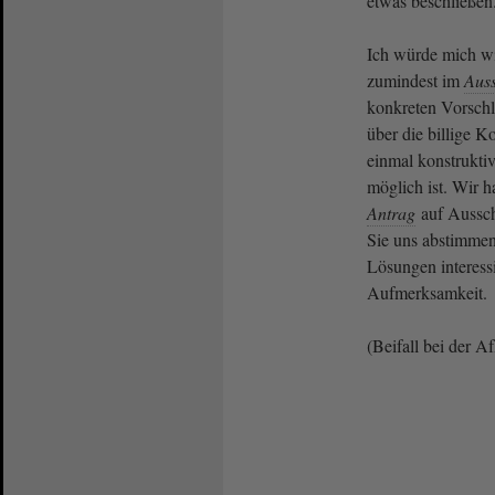
etwas beschließe
Ich würde mich wi
zumindest im
Aus
konkreten Vorschl
über die billige K
einmal konstruktiv
möglich ist. Wir h
Antrag
auf Aussch
Sie uns abstimmen
Lösungen interessi
Aufmerksamkeit.
(Beifall bei der A