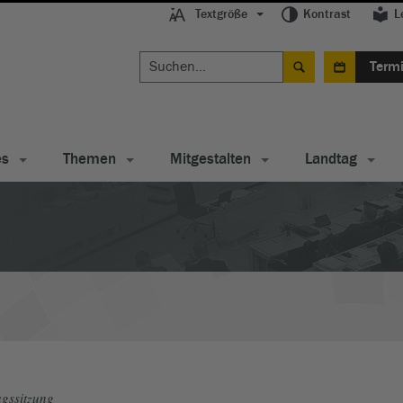
Textgröße
Kontrast
L
Term
es
Themen
Mitgestalten
Landtag
gssitzung