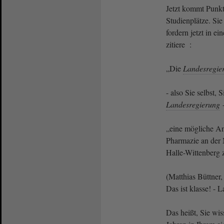
Jetzt kommt Punkt
Studienplätze. Sie
fordern jetzt in e
zitiere :
„Die
Landesregie
- also Sie selbst, 
Landesregierung
„eine mögliche An
Pharmazie an der 
Halle-Wittenberg
(Matthias Büttner,
Das ist klasse! - 
Das heißt, Sie wi