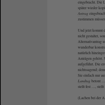
eingebracht. Die 
später wieder kop
Antrag
eingebrach
zustimmen müssen
Und jetzt kommt 
nicht gestaltet, so
Alternativantrag u
wunderbar konstruk
natürlich hineinge
Anträgen gehört. 
aufgeführt. Die er
nichtssagend; den
Sie einfach nur auf
Landtag
betont …
stellt fest …, stel
(Lachen bei der 