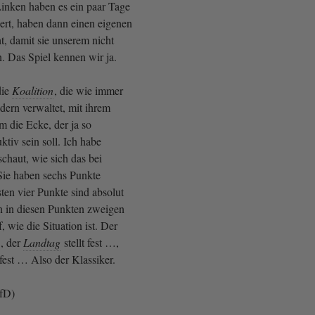
Linken haben es ein paar Tage
iert, haben dann einen eigenen
t, damit sie unserem nicht
. Das Spiel kennen wir ja.
die
Koalition
, die wie immer
ndern verwaltet, mit ihrem
m die Ecke, der ja so
tiv sein soll. Ich habe
schaut, wie sich das bei
Sie haben sechs Punkte
sten vier Punkte sind absolut
n in diesen Punkten zweigen
, wie die Situation ist. Der
, der
Landtag
stellt fest …,
lt fest … Also der Klassiker.
AfD)