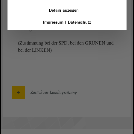
dem Bereich Medizinerinnen und Mediziner. Ich
Details anzeigen
glaube, dass wir im Augenblick mit den 19
Standorten, die wir vorhalten, noch ganz gut
Impressum
|
Datenschutz
versorgt sind. - Herzlichen Dank.
(Zustimmung bei der SPD, bei den GRÜNEN und
bei der LINKEN)
Zurück zur Landtagssitzung