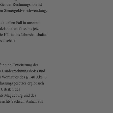
Ziel der Rechnungshöfe ist
on Steuergeldverschwendung.
ktuellen Fall in unserem
zlandkreis floss bis jetzt
die Hälfte des Jahreshaushaltes
ellschaft.
ür eine Erweiterung der
es Landesrechnungshofes und
 Wortlautes des § 140 Abs. 3
ssungsgesetzes ergibt sich
 Urteilen des
hts Magdeburg und des
richts Sachsen-Anhalt aus