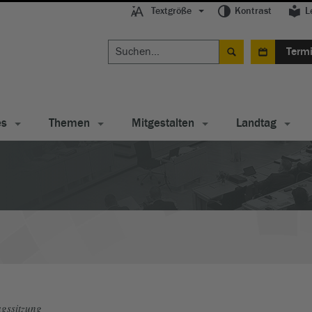
Textgröße
Kontrast
L
Term
es
Themen
Mitgestalten
Landtag
gssitzung