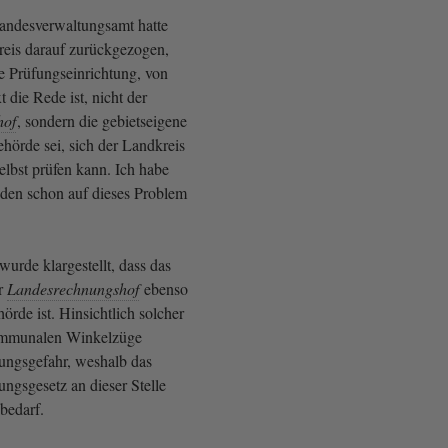
ndesverwaltungsamt hatte
kreis darauf zurückgezogen,
ge Prüfungseinrichtung, von
t die Rede ist, nicht der
hof
, sondern die gebietseigene
örde sei, sich der Landkreis
elbst prüfen kann. Ich habe
eden schon auf dieses Problem
wurde klargestellt, dass das
er
Landesrechnungshof
ebenso
örde ist. Hinsichtlich solcher
ommunalen Winkelzüge
ungsgefahr, weshalb das
gsgesetz an dieser Stelle
 bedarf.