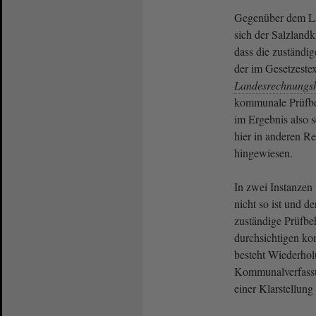
Gegenüber dem La
sich der Salzland
dass die zuständi
der im Gesetzestex
Landesrechnungs
kommunale Prüfbeh
im Ergebnis also s
hier in anderen R
hingewiesen.
In zwei Instanzen 
nicht so ist und d
zuständige Prüfbeh
durchsichtigen k
besteht Wiederhol
Kommunalverfassun
einer Klarstellung