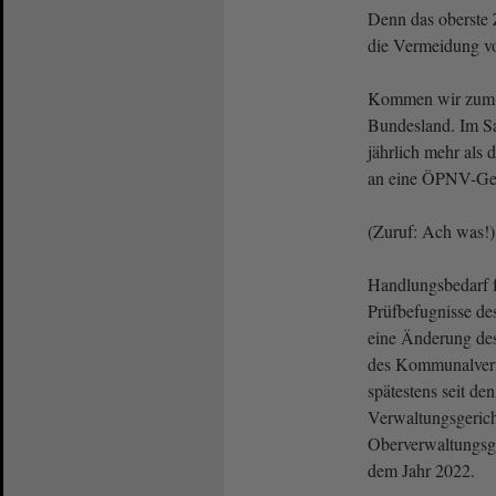
Denn das oberste 
die Vermeidung v
Kommen wir zum a
Bundesland. Im Sal
jährlich mehr als 
an eine ÖPNV-Ges
(Zuruf: Ach was!)
Handlungsbedarf f
Prüfbefugnisse d
eine Änderung des
des Kommunalverfa
spätestens seit den
Verwaltungsgeric
Oberverwaltungsge
dem Jahr 2022.