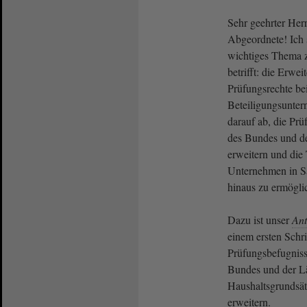
Sehr geehrter Herr
Abgeordnete! Ich 
wichtiges Thema z
betrifft: die Erwe
Prüfungsrechte b
Beteiligungsunte
darauf ab, die Pr
des Bundes und de
erweitern und die
Unternehmen in S
hinaus zu ermögli
Dazu ist unser
Ant
einem ersten Schr
Prüfungsbefugnis
Bundes und der L
Haushaltsgrundsät
erweitern.