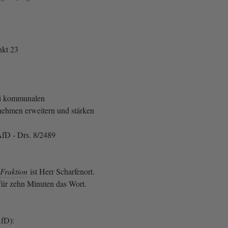
kt 23
ei kommunalen
nehmen erweitern und stärken
fD - Drs. 8/2489
Fraktion
ist Herr Scharfenort.
 für zehn Minuten das Wort.
AfD):