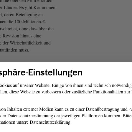
ch die obersten Prüfbehörden
er Länder. Es gibt Kommunen
d, deren Beteiligung an
men die 100-Millionen-€-
schreitet, ohne dass über die
 Revision hinaus eine
e der Wirtschaftlichkeit und
attfinden muss.
zu unserem Bundesland. In
sphäre-Einstellungen
bt es mehr als 400 Fonds,
d Unternehmen mit
ligungen mit einem
ookies auf unserer Website. Einige von ihnen sind technisch notwendi
lfen, diese Website zu verbessern oder zusätzliche Funktionalitäten zu
 31. Dezember 2019 von fast
s ist etwa die Hälfte des
tes von Sachsen-Anhalt.
on Inhalten externer Medien kann es zu einer Datenübertragung und -v
der Datenschutzbestimmung der jeweiligen Plattformen kommen. Bitte 
ehmen in der Rechtsform einer
mationen unsere Datenschutzerklärung.
ler Beteiligung hatten zu