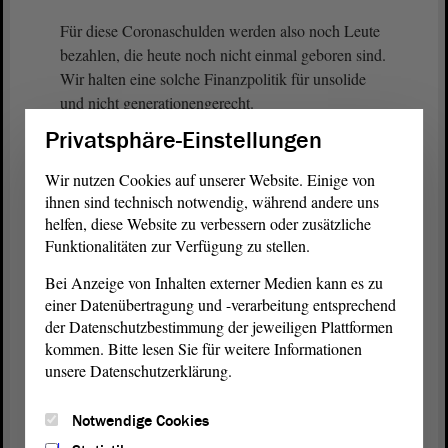
Für diese Coronaschulden werden also noch Leute
bezahlen, die heute noch nicht einmal geboren sind.
Wir halten eine solche Finanzpolitik für unsolide
und nicht generationengerecht.
Privatsphäre-Einstellungen
(Beifall bei der AfD)
Wir nutzen Cookies auf unserer Website. Einige von
Abschließend möchte ich auf die Münchner
ihnen sind technisch notwendig, während andere uns
Erklärung der Präsidenten der Rechnungshöfe des
helfen, diese Website zu verbessern oder zusätzliche
Funktionalitäten zur Verfügung zu stellen.
Bundes und der Länder vom 25. April hinweisen,
in der unter anderem folgende Kernaussagen
Bei Anzeige von Inhalten externer Medien kann es zu
getroffen werden:
einer Datenübertragung und -verarbeitung entsprechend
der Datenschutzbestimmung der jeweiligen Plattformen
Erstens. Der sachliche
kommen. Bitte lesen Sie für weitere Informationen
Veranlassungszusammenhang zur Bekämpfung der
unsere Datenschutzerklärung.
Notlage darf nicht umgangen werden.
Notwendige Cookies
Zweitens. Notlagenkredite dürfen nicht für