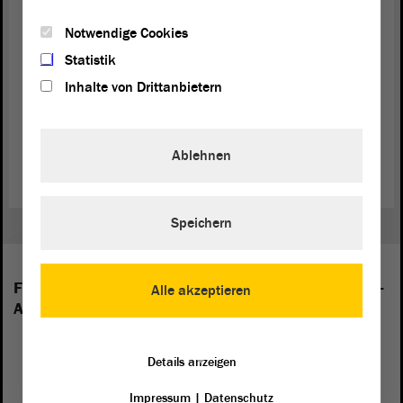
(Beifall bei den GRÜNEN)
Notwendige Cookies
Statistik
Inhalte von Drittanbietern
Zurück zur Landtagssitzung
Ablehnen
Speichern
Folgende Fraktionen sind im Landtag von Sachsen-
Alle akzeptieren
Anhalt vertreten:
Details anzeigen
Impressum
|
Datenschutz