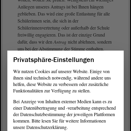
Anliegen unseres Antrags ist bei Ihnen hängen
geblieben. Das wird eine große Entlastung für alle
Schülerinnen sein, die sich in der
Schülerinnenvertretung oder außerhalb der Schule
freiwillig engagieren. Das ist der einzige Grund
dafür, dass wir den
Antrag
nicht ablehnen, sondern
uns bei der Abstimmung der Stimme enthalten.
Privatsphäre-Einstellungen
Ansonsten möchte ich Ihnen an dieser Stelle
versprechen, dass wir Bündnisgrünen weiterhin
Wir nutzen Cookies auf unserer Website. Einige von
dafür streiten werden, dass Schulen in Sachsen-
ihnen sind technisch notwendig, während andere uns
Anhalt auch Demokratieerfahrungsorte und
helfen, diese Website zu verbessern oder zusätzliche
Funktionalitäten zur Verfügung zu stellen.
Demokratielernorte werden, dass Schülerinnen und
Eltern Schule auf Augenhöhe wirksam mitgestalten
Bei Anzeige von Inhalten externer Medien kann es zu
können, weil dies im notwendigen Interesse einer
einer Datenübertragung und -verarbeitung entsprechend
lebendigen Beteiligungsgesellschaft liegt. Wir
der Datenschutzbestimmung der jeweiligen Plattformen
werden weiterhin für die moderne Schule von
kommen. Bitte lesen Sie für weitere Informationen
morgen streiten. - Vielen Dank.
unsere Datenschutzerklärung.