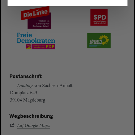
Postanschrift
von Sachsen-Anhalt
Landtag
Domplatz 6–9
39104 Magdeburg
Wegbeschreibung
Auf Google Maps