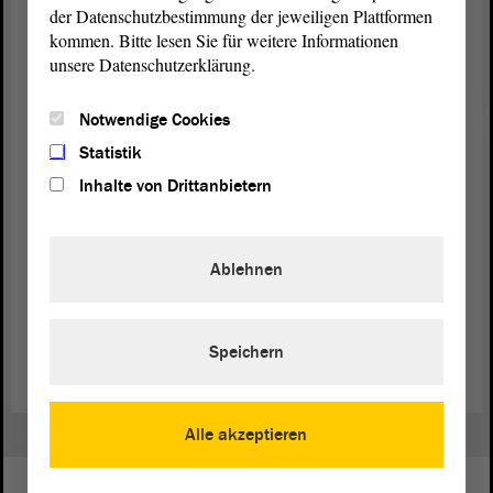
der Datenschutzbestimmung der jeweiligen Plattformen
Wir werden der Überweisung zustimmen. Ich
kommen. Bitte lesen Sie für weitere Informationen
denke, wir können uns da die notwendige Zeit
unsere Datenschutzerklärung.
nehmen, um uns mit diesem emotionalen Thema
auseinanderzusetzen. - Vielen Dank für die
Notwendige Cookies
Aufmerksamkeit.
Statistik
Inhalte von Drittanbietern
(Beifall bei der FDP)
Ablehnen
Zurück zur Landtagssitzung
Speichern
Alle akzeptieren