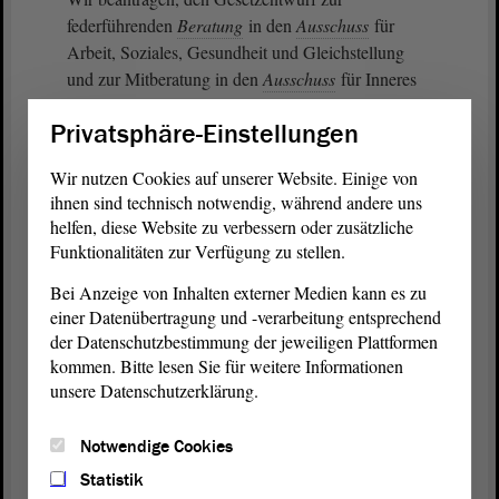
federführenden
Beratung
in den
Ausschuss
für
Arbeit, Soziales, Gesundheit und Gleichstellung
und zur Mitberatung in den
Ausschuss
für Inneres
und Sport, in den
Ausschuss
für Bildung, in den
Privatsphäre-Einstellungen
Ausschuss
für Wirtschaft und Tourismus, in den
Ausschuss
für Wissenschaft, Energie, Klimaschutz
Wir nutzen Cookies auf unserer Website. Einige von
und Umwelt, in den
Ausschuss
für Recht,
ihnen sind technisch notwendig, während andere uns
Verfassung und Verbraucherschutz sowie in den
helfen, diese Website zu verbessern oder zusätzliche
Ausschuss
für Finanzen zu überweisen.
Funktionalitäten zur Verfügung zu stellen.
Bei Anzeige von Inhalten externer Medien kann es zu
(Olaf Meister, GRÜNE: Alle außer Petitionen! -
einer Datenübertragung und -verarbeitung entsprechend
Zuruf von Eva von Angern, DIE LINKE)
der Datenschutzbestimmung der jeweiligen Plattformen
kommen. Bitte lesen Sie für weitere Informationen
Außerdem kündige ich an, dass es dazu eine
unsere Datenschutzerklärung.
umfangreiche
Anhörung
geben wird. Der Umfang
dieser
Anhörung
wird mit Sicherheit die Nutzung
Notwendige Cookies
des Plenarsaals rechtfertigen. Auch eine solch
umfangreiche
Anhörung
ist gerechtfertigt. Denn,
Statistik