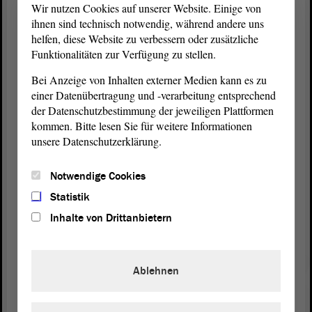
Aber diese
Debatte
wollen wir tatsächlich nicht
Wir nutzen Cookies auf unserer Website. Einige von
jetzt führen. Das geschieht nicht vor allem, weil es
ihnen sind technisch notwendig, während andere uns
die Berufe attraktiver machen würde, was in meinen
helfen, diese Website zu verbessern oder zusätzliche
Funktionalitäten zur Verfügung zu stellen.
Augen ein fabelhafter Nebeneffekt ist, sondern
deshalb, weil es die gesellschaftlichen Aufgaben
Bei Anzeige von Inhalten externer Medien kann es zu
erfordern.
einer Datenübertragung und -verarbeitung entsprechend
der Datenschutzbestimmung der jeweiligen Plattformen
(Zustimmung von Dorothea Frederking, GRÜNE,
kommen. Bitte lesen Sie für weitere Informationen
und von Dr. Katja Pähle, SPD)
unsere Datenschutzerklärung.
Wir brauchen für attraktive Care- und
Notwendige Cookies
Therapieberufe, die zudem den Anforderungen der
Statistik
Zukunft gewachsen sind und den Anschluss an
Inhalte von Drittanbietern
weltweite Standards erreichen, Schuldgeldfreiheit,
Ausbildungsvergütung und eine
Akademisierungsoffensive. Wir freuen uns, wenn
Ablehnen
wir über unseren
Antrag
auch in den Ausschüssen
beraten können. - Vielen Dank.