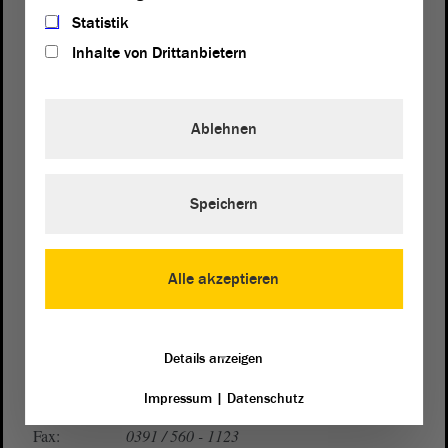
Statistik
Inhalte von Drittanbietern
Ablehnen
Postanschrift
von Sachsen-Anhalt
Landtag
Speichern
Domplatz 6–9
39104 Magdeburg
Alle akzeptieren
Wegbeschreibung
Auf Google Maps
Details anzeigen
Telefon und Fax
Impressum
|
Datenschutz
Zentrale:
0391 / 560 - 0
Fax:
0391 / 560 - 1123