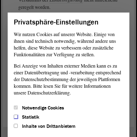
geregelt worden.
Privatsphäre-Einstellungen
Um das Ausführungsgesetz nun schnellstmöglich
zur Geltung zu bringen, werden wir der
Wir nutzen Cookies auf unserer Website. Einige von
entsprechenden Ausschussüberweisung zustimmen.
ihnen sind technisch notwendig, während andere uns
- Vielen Dank für Ihre Aufmerksamkeit.
helfen, diese Website zu verbessern oder zusätzliche
Funktionalitäten zur Verfügung zu stellen.
(Zustimmung bei der AfD)
Bei Anzeige von Inhalten externer Medien kann es zu
einer Datenübertragung und -verarbeitung entsprechend
der Datenschutzbestimmung der jeweiligen Plattformen
kommen. Bitte lesen Sie für weitere Informationen
unsere Datenschutzerklärung.
Zurück zur Landtagssitzung
Notwendige Cookies
Statistik
Inhalte von Drittanbietern