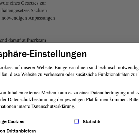
wurf eines Gesetzes zur
hallengesetzes Sachsen-
e notwendigen Anpassungen
zend darauf aufmerksam
Landesregierung
am 16.
sphäre-Einstellungen
n Beschluss der
über den Aufbau der
ookies auf unserer Website. Einige von ihnen sind technisch notwendi
und die Abgrenzung der
lfen, diese Website zu verbessern oder zusätzliche Funktionalitäten zu
der Ministerien in der Weise
ausdrücklich geregelt ist, dass
ht in den Geschäftsbereich
on Inhalten externer Medien kann es zu einer Datenübertragung und -v
der Datenschutzbestimmung der jeweiligen Plattformen kommen. Bitte 
ür Wirtschaft, Tourismus,
mationen unsere Datenschutzerklärung.
 Forsten fällt.
ige Cookies
Statistik
 Beschlussvorschlag des
andtages für Wirtschaft und
von Drittanbietern
 April 2023 zu folgen. -