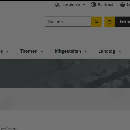
Textgröße
Kontrast
L
Term
es
Themen
Mitgestalten
Landtag
gssitzung