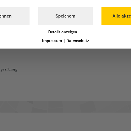
ehnen
Speichern
Alle akze
der FDP)
Details anzeigen
Impressum
|
Datenschutz
gssitzung