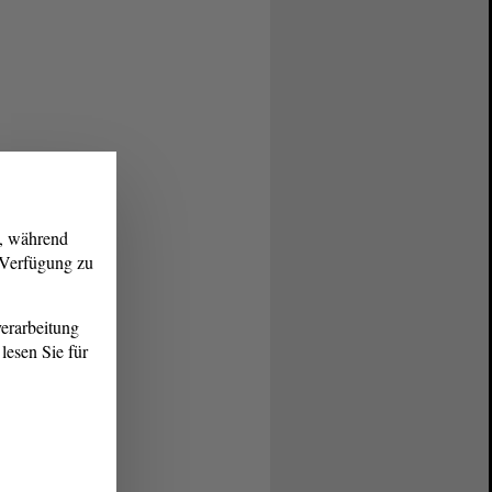
g, während
r Verfügung zu
erarbeitung
lesen Sie für